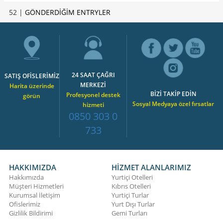
52 |
GÖNDERDİĞİM ENTRYLER
24 SAAT ÇAĞRI
SATIŞ OFİSLERİMİZ
MERKEZİ
Harita üzerinde
BİZİ TAKİP EDİN
Profesyonel destek
görün
Sosyal Medyaya özel fırsatlar
hizmeti
0850 303 0
733
HAKKIMIZDA
HİZMET ALANLARIMIZ
Hakkımızda
Yurtiçi Otelleri
Müşteri Hizmetleri
Kıbrıs Otelleri
Kurumsal İletişim
Yurtiçi Turlar
Ofislerimiz
Yurt Dışı Turlar
Gizlilik Bildirimi
Gemi Turları