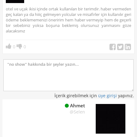
otel ve uçak ikisi içinde ortak kullanılan bir terimdir. haber vermeden
geç kalan ya da hiiiç gelmeyen yolcular ve misafirler için kullanılır geri
ödeme beklememenizi öneririm hem haber vermeyip hem de geçerli
bir sebebiniz yoksa boşuna beklemiş olursunuz yanmasını göze
alacaksınız
0
0
İçerik girebilmek için
üye girişi
yapınız.
Ahmet
@Selen