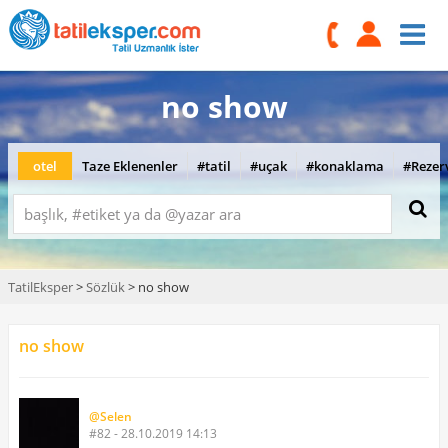
no show
otel
Taze Eklenenler
#tatil
#uçak
#konaklama
#Rezer
TatilEksper
>
Sözlük
> no show
no show
@Selen
#82 - 28.10.2019 14:13