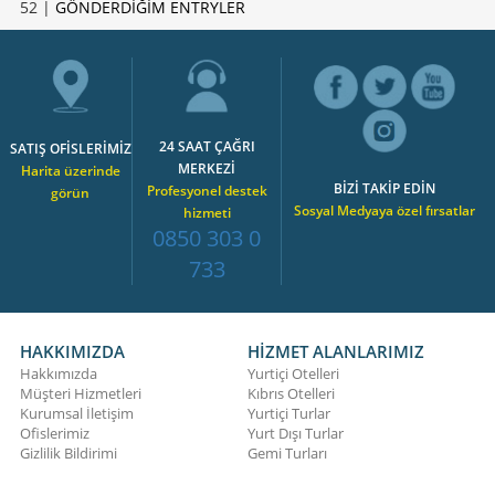
52 |
GÖNDERDİĞİM ENTRYLER
24 SAAT ÇAĞRI
SATIŞ OFİSLERİMİZ
MERKEZİ
Harita üzerinde
BİZİ TAKİP EDİN
Profesyonel destek
görün
Sosyal Medyaya özel fırsatlar
hizmeti
0850 303 0
733
HAKKIMIZDA
HİZMET ALANLARIMIZ
Hakkımızda
Yurtiçi Otelleri
Müşteri Hizmetleri
Kıbrıs Otelleri
Kurumsal İletişim
Yurtiçi Turlar
Ofislerimiz
Yurt Dışı Turlar
Gizlilik Bildirimi
Gemi Turları