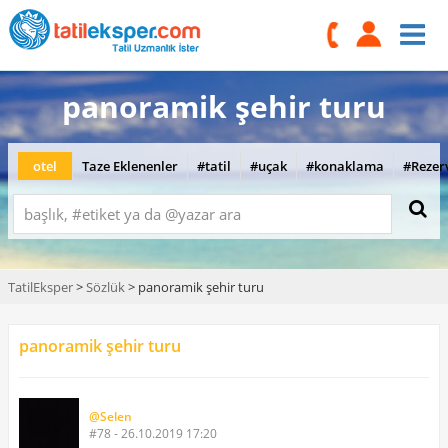
panoramik şehir turu
otel
Taze Eklenenler
#tatil
#uçak
#konaklama
#Rezer
TatilEksper
>
Sözlük
> panoramik şehir turu
panoramik şehir turu
@Selen
#78 - 26.10.2019 17:20