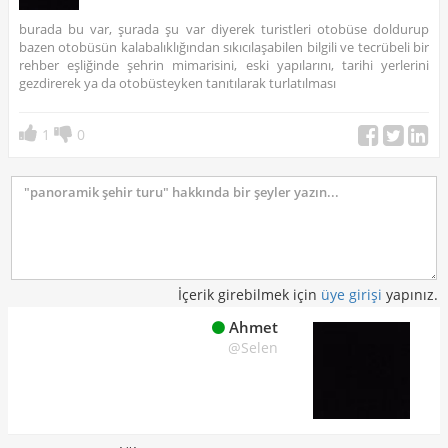
burada bu var, şurada şu var diyerek turistleri otobüse doldurup
bazen otobüsün kalabalıklığından sıkıcılaşabilen bilgili ve tecrübeli bir
rehber eşliğinde şehrin mimarisini, eski yapılarını, tarihi yerlerini
gezdirerek ya da otobüsteyken tanıtılarak turlatılması
1
0
İçerik girebilmek için
üye girişi
yapınız.
Ahmet
@Selen