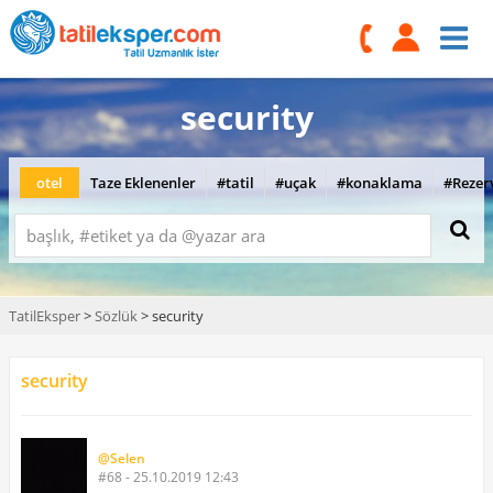
security
otel
Taze Eklenenler
#tatil
#uçak
#konaklama
#Rezer
TatilEksper
>
Sözlük
> security
security
@Selen
#68 - 25.10.2019 12:43