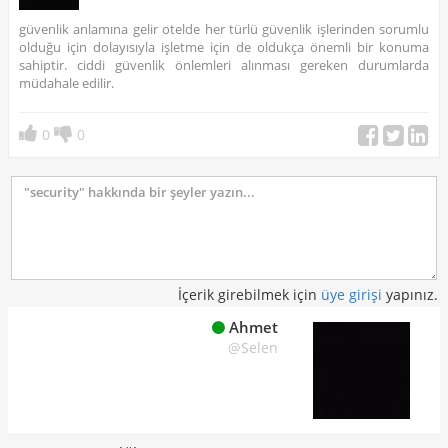
güvenlik anlamına gelir otelde her türlü güvenlik işlerinden sorumlu
olduğu için dolayısıyla işletme için de oldukça önemli bir konuma
sahiptir. ciddi güvenlik önlemleri alınması gereken durumlarda
müdahale edilir.
0
0
İçerik girebilmek için
üye girişi
yapınız.
Ahmet
@Selen