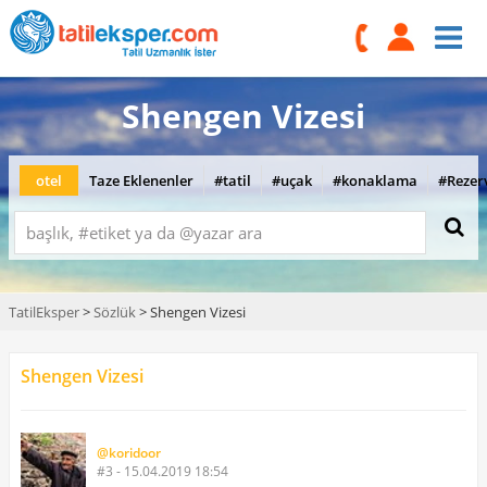
Shengen Vizesi
otel
Taze Eklenenler
#tatil
#uçak
#konaklama
#Rezer
TatilEksper
>
Sözlük
> Shengen Vizesi
Shengen Vizesi
@koridoor
#3 - 15.04.2019 18:54