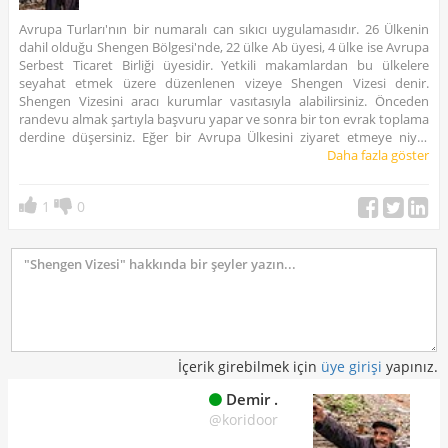
Avrupa Turları'nın bir numaralı can sıkıcı uygulamasıdır. 26 Ülkenin
dahil olduğu Shengen Bölgesi'nde, 22 ülke Ab üyesi, 4 ülke ise Avrupa
Serbest Ticaret Birliği üyesidir. Yetkili makamlardan bu ülkelere
seyahat etmek üzere düzenlenen vizeye Shengen Vizesi denir.
Shengen Vizesini aracı kurumlar vasıtasıyla alabilirsiniz. Önceden
randevu almak şartıyla başvuru yapar ve sonra bir ton evrak toplama
derdine düşersiniz. Eğer bir Avrupa Ülkesini ziyaret etmeye niyet
ettiyseniz Balkan ülkeleri ve Ukrayna dışında Shengen Vizesi almak
Daha fazla göster
zorundasınız. Birleşik Krallık'ta bu uygulamanın dışındadır.
1
0
Shengen Vizesini almak için istikrarlı bir iş hayatı, düzgün bir banka
hesabı (en az 1000 € bakiyeli) , düzgün yatan Sgk ve maddi
durumunuzu güçlendirici evraklar gerekir. Öğrencilerin böyle bir
derdi genelde yoktur. Davetiye ile gidenlerin ise geri döneceğini
ispatlayıcı evraklar sunması gerekir.
İçerik girebilmek için
üye girişi
yapınız.
Demir .
@koridoor