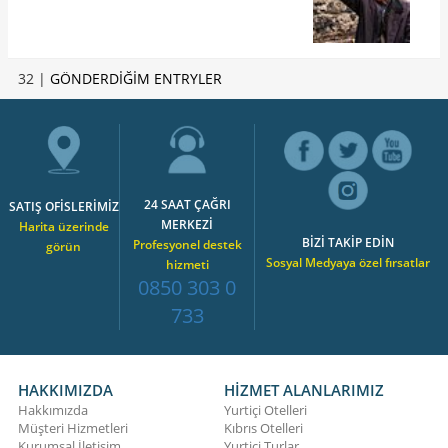
32 |
GÖNDERDİĞİM ENTRYLER
24 SAAT ÇAĞRI
SATIŞ OFİSLERİMİZ
MERKEZİ
Harita üzerinde
BİZİ TAKİP EDİN
Profesyonel destek
görün
Sosyal Medyaya özel fırsatlar
hizmeti
0850 303 0
733
HAKKIMIZDA
HİZMET ALANLARIMIZ
Hakkımızda
Yurtiçi Otelleri
Müşteri Hizmetleri
Kıbrıs Otelleri
Kurumsal İletişim
Yurtiçi Turlar