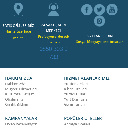
24 SAAT ÇAĞRI
SATIŞ OFİSLERİMİZ
MERKEZİ
Harita üzerinde
BİZİ TAKİP EDİN
Profesyonel destek
görün
Sosyal Medyaya özel fırsatlar
hizmeti
0850 303 0
733
HAKKIMIZDA
HİZMET ALANLARIMIZ
Hakkımızda
Yurtiçi Otelleri
Müşteri Hizmetleri
Kıbrıs Otelleri
Kurumsal İletişim
Yurtiçi Turlar
Ofislerimiz
Yurt Dışı Turlar
Gizlilik Bildirimi
Gemi Turları
KAMPANYALAR
POPÜLER OTELLER
Erken Rezervasyon
Antalya Otelleri