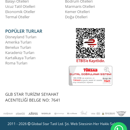
Balayı Otelleri
Bodrum Otelleri
Ucuz Tatil Otelleri
Marmaris Otelleri
Ekonomik Oteller
Kemer Otelleri
Termal Oteller
Doğa Otelleri
POPÜLER TURLAR
Disneyland Turları
Amerika Turları
Benelux Turları
Karadeniz Turları
Kartalkaya Turları
Roma Turları
GLB STAR TURİZM SEYAHAT
ACENTELİĞİ BELGE NO: 7641
2011 - 2026
Global Star Tatil Ltd. Şti. Web Sitesinin Her Hakkı Saklıdır.