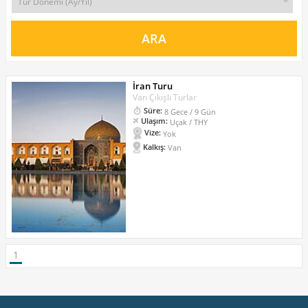
İran Turu
Van Çıkışlı Turlar
Süre:
8 Gece / 9 Gün
Ulaşım:
Uçak / THY
Vize:
Yok
Kalkış:
Van
1