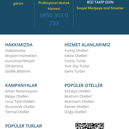
BİZİ TAKİP EDİN
Profesyonel destek
görün
Sosyal Medyaya özel fırsatlar
hizmeti
0850 303 0
733
HAKKIMIZDA
HİZMET ALANLARIMIZ
Hakkımızda
Yurtiçi Otelleri
Müşteri Hizmetleri
Kıbrıs Otelleri
Kurumsal İletişim
Yurtiçi Turlar
Ofislerimiz
Yurt Dışı Turlar
Gizlilik Bildirimi
Gemi Turları
KAMPANYALAR
POPÜLER OTELLER
Erken Rezervasyon
Antalya Otelleri
Balayı Otelleri
Bodrum Otelleri
Ucuz Tatil Otelleri
Marmaris Otelleri
Ekonomik Oteller
Kemer Otelleri
Termal Oteller
Doğa Otelleri
POPÜLER TURLAR