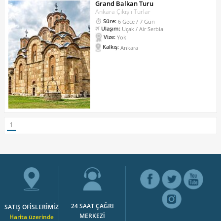
Grand Balkan Turu
Ankara Çıkışlı Turlar
Süre:
6 Gece / 7 Gün
Ulaşım:
Uçak / Air Serbia
Vize:
Yok
Kalkış:
Ankara
1
24 SAAT ÇAĞRI
SATIŞ OFİSLERİMİZ
MERKEZİ
Harita üzerinde