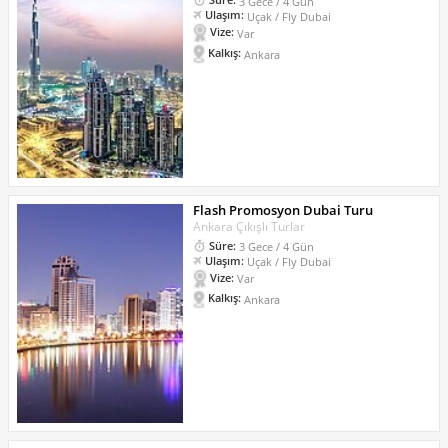
3 Gece / 4 Gün
Ulaşım:
Uçak / Fly Dubai
Vize:
Var
Kalkış:
Ankara
Flash Promosyon Dubai Turu
Ankara Çıkışlı Turlar
Süre:
3 Gece / 4 Gün
Ulaşım:
Uçak / Fly Dubai
Vize:
Var
Kalkış:
Ankara