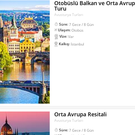
Otobüslü Balkan ve Orta Avru
Turu
Avusturya Turları
Süre:
7 Gece / 8 Gün
Ulaşım:
Otobüs
Vize:
Var
Kalkış:
İstanbul
Orta Avrupa Resitali
Avusturya Turları
Süre:
7 Gece / 8 Gün