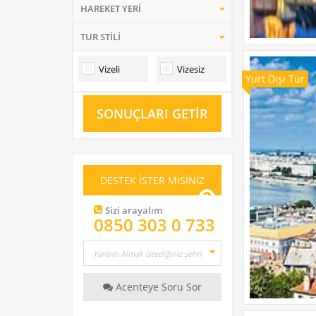
HAREKET YERİ
TUR STİLİ
Vizeli
Vizesiz
Yurt Dışı Tur
SONUÇLARI GETİR
DESTEK İSTER MİSİNİZ
Sizi arayalım
0850 303 0 733
Acenteye Soru Sor