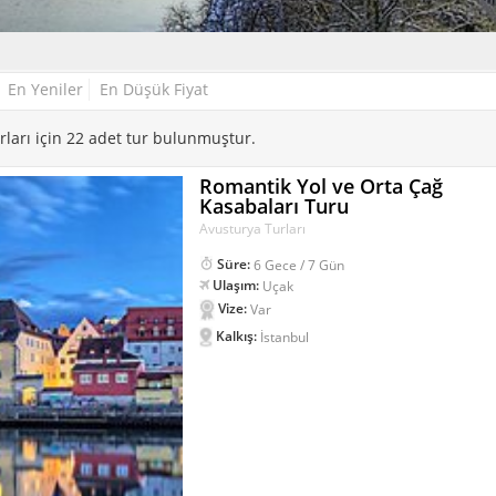
En Yeniler
En Düşük Fiyat
rları için 22 adet tur bulunmuştur.
Romantik Yol ve Orta Çağ
Kasabaları Turu
Avusturya Turları
Süre:
6 Gece / 7 Gün
Ulaşım:
Uçak
Vize:
Var
Kalkış:
İstanbul