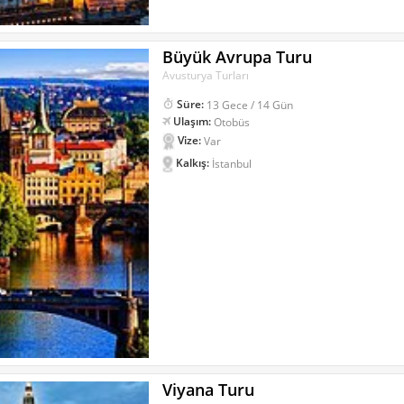
Büyük Avrupa Turu
Avusturya Turları
Süre:
13 Gece / 14 Gün
Ulaşım:
Otobüs
Vize:
Var
Kalkış:
İstanbul
Viyana Turu