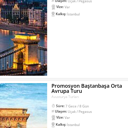
Ulaşım:
Uçak / Pegasus
Vize:
Var
Kalkış:
İstanbul
Promosyon Baştanbaşa Orta
Avrupa Turu
Avusturya Turları
Süre:
7 Gece / 8 Gün
Ulaşım:
Uçak / Pegasus
Vize:
Var
Kalkış:
İstanbul