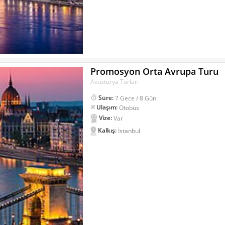
Promosyon Orta Avrupa Turu
Avusturya Turları
Süre:
7 Gece / 8 Gün
Ulaşım:
Otobüs
Vize:
Var
Kalkış:
İstanbul