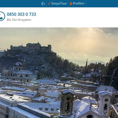
SosyoTour
Profilim
0850 303 0 733
Biz Sizi Arayalım
ı