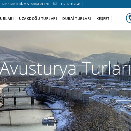
GLB STAR TURİZM SEYAHAT ACENTELİĞİ BELGE NO: 7641
TURLARI
UZAKDOĞU TURLARI
DUBAİ TURLARI
KEŞFET
Avusturya Turlar