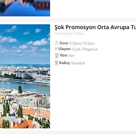
Şok Promosyon Orta Avrupa T
Avusturya Turları
Süre:
5 Gece / 6 Gün
Ulaşım:
Uçak / Pegasus
Vize:
Var
Kalkış:
İstanbul