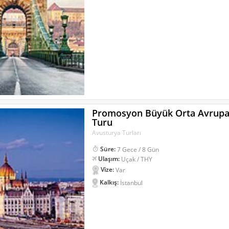
Promosyon Büyük Orta Avrup
Turu
Avusturya Turları
Süre:
7 Gece / 8 Gün
Ulaşım:
Uçak / THY
Vize:
Var
Kalkış:
İstanbul