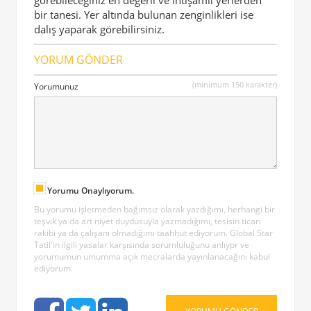
görebileceğiniz en değerli ve ihtişamlı yerlerden
bir tanesi. Yer altında bulunan zenginlikleri ise
dalış yaparak görebilirsiniz.
YORUM GÖNDER
(minimum 150 karakter)
Yorumunuz
Yorumu Onaylıyorum.
Bu yorumu işletmeden bağımsız olarak yazdığımı, herhangi bir
teşvik ya da art niyet duydusuyla yazmadığımı, tesisin ticari
rakibi ya da çalışanı olmadığımı taahhüt ediyorum. Global Star
Tatil'in ilgili yasalar karşısında sorumluluğunu anlıypr ve
yorumumun umumma açık mecralarda yayınlanacağını kabul
ediyorum.