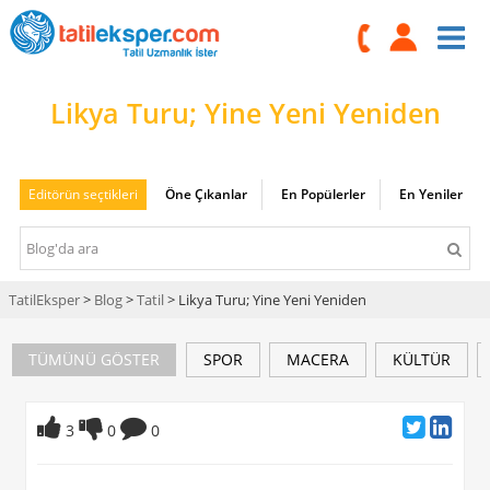
Likya Turu; Yine Yeni Yeniden
Editörün seçtikleri
Öne Çıkanlar
En Popülerler
En Yeniler
TatilEksper
>
Blog
>
Tatil
> Likya Turu; Yine Yeni Yeniden
TÜMÜNÜ GÖSTER
SPOR
MACERA
KÜLTÜR
3
0
0