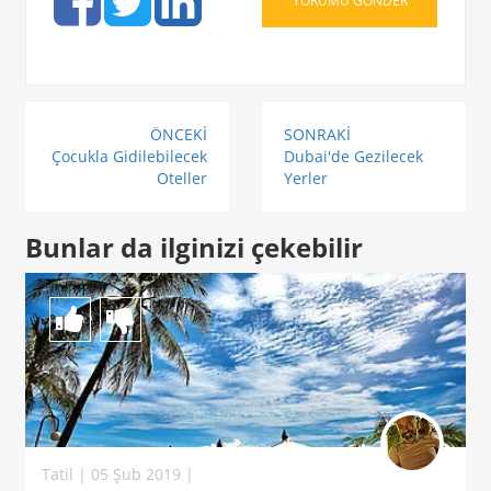
ÖNCEKİ
SONRAKİ
Çocukla Gidilebilecek
Dubai'de Gezilecek
Oteller
Yerler
Bunlar da ilginizi çekebilir
Tatil | 05 Şub 2019 |