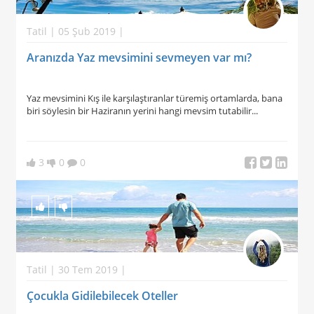
Tatil | 05 Şub 2019 |
Aranızda Yaz mevsimini sevmeyen var mı?
Yaz mevsimini Kış ile karşılaştıranlar türemiş ortamlarda, bana
biri söylesin bir Haziranın yerini hangi mevsim tutabilir...
3
0
0
Tatil | 30 Tem 2019 |
Çocukla Gidilebilecek Oteller