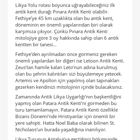
Likya Yolu rotası boyunca uğrayabileceğiniz ilk
antik kent durağı Pınara Antik Kenti olabilir.
Fethiye’ye 45 km uzaklıkta olan bu antik kent,
döneminin en önemli yapılarından biri olarak
karşımıza çıkıyor. Çünkü Pınara Antik Kenti
mitolojiye göre 3 oy hakkında sahip olan 6 antik
kentten bir tanesi…
Fethiye’den ayrılmadan önce görmeniz gereken
önemli yapılardan bir diğeri ise Letoon Antik Kenti.
Zeus’tan hamile kalan Leto’nun adına kurulmuş
olan bu şehrin kalıntıları sizi büyülemeye yetecek.
Artemis ve Apollon için yapılmış olan tapınakları
gezerken kendinizi mitolojinin içinde bulacaksınız.
Zamanında Antik Likya Uygarlığı’nın başkentliğini
yapmış olan Patara Antik Kenti’ni görmeden bu
turu tamamlamayın. Patara Antik Kenti özellikle
Bizans Dönemi’nde Hristiyanlar için önemli bir
yere sahipti. Hatta Noel Baba olarak bilinen St.
Nicholaos’un burada yaşadığına inanılıyor.
Likya Turunun Antalya’ya geçtiğiniz bölümünde