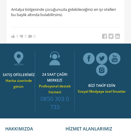
Antalya bölgesinde çocuğunuzla gidebileceğiniz en iyi otelleri
bu başlık altında bulabilirsiniz.
5
0
0
24 SAAT ÇAĞRI
SATIŞ OFİSLERİMİZ
MERKEZİ
Harita üzerinde
BİZİ TAKİP EDİN
Profesyonel destek
görün
Sosyal Medyaya özel fırsatlar
hizmeti
0850 303 0
733
HAKKIMIZDA
HİZMET ALANLARIMIZ