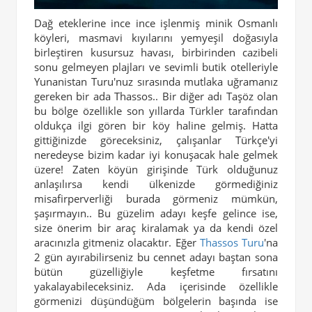
Dağ eteklerine ince ince işlenmiş minik Osmanlı
köyleri, masmavi kıyılarını yemyeşil doğasıyla
birleştiren kusursuz havası, birbirinden cazibeli
sonu gelmeyen plajları ve sevimli butik otelleriyle
Yunanistan Turu'nuz sırasında mutlaka uğramanız
gereken bir ada Thassos.. Bir diğer adı Taşöz olan
bu bölge özellikle son yıllarda Türkler tarafından
oldukça ilgi gören bir köy haline gelmiş. Hatta
gittiğinizde göreceksiniz, çalışanlar Türkçe'yi
neredeyse bizim kadar iyi konuşacak hale gelmek
üzere! Zaten köyün girişinde Türk olduğunuz
anlaşılırsa kendi ülkenizde görmediğiniz
misafirperverliği burada görmeniz mümkün,
şaşırmayın.. Bu güzelim adayı keşfe gelince ise,
size önerim bir araç kiralamak ya da kendi özel
aracınızla gitmeniz olacaktır. Eğer
Thassos Turu
'na
2 gün ayırabilirseniz bu cennet adayı baştan sona
bütün güzelliğiyle keşfetme fırsatını
yakalayabileceksiniz. Ada içerisinde özellikle
görmenizi düşündüğüm bölgelerin başında ise