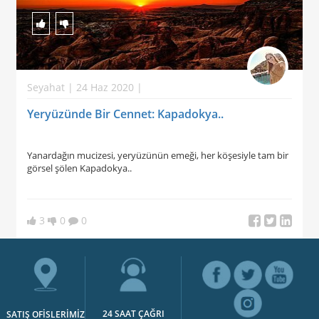
Seyahat | 24 Haz 2020 |
Yeryüzünde Bir Cennet: Kapadokya..
Yanardağın mucizesi, yeryüzünün emeği, her köşesiyle tam bir
görsel şölen Kapadokya..
3
0
0
24 SAAT ÇAĞRI
SATIŞ OFİSLERİMİZ