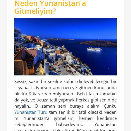
Neden Yunanistan'a
Gitmeliyim?
Sessiz, sakin bir şekilde kafanı dinleyebileceğin bir
seyahat istiyorsun ama nereye gitmen konusunda
bir türlü karar veremiyorsun.. Belki fazla zamanın
da yok, ve ucuza tatil yapmak herkes gibi senin de
hayalin.. O zaman seni buraya alalım! Çünkü
Yunanistan Turu
tam senlik bir tatil olacak! Neden
mi Yunanistan'a gitmelisin, hemen kendimce
sebeplerimden bahsedeyim.. Yunanistan
seyahatim boyunca hiç görmediğim mavi tonlarını