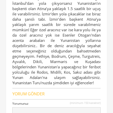
İstanbul'dan yola çıkıyorsanız Yunanistan'ın
başkenti olan Atina'ya yaklaşık 1.5 saatlik bir uçuş
ile varabilirsiniz. İzmir'den yola çıkacaklar ise biraz
daha şanslı tabi. İzmir'den başkent Atina'ya
yaklaşık yarım saatlik bir sürede varabilmeniz
mümkün! Eğer özel aracınız var ise kara yolu ile ya
da özel aracınız yok ise Esenler Otogarı'ndan
acenta arabaları ile Yunanistan yollarına
düşebilirsiniz.. Bir de deniz aracılığıyla seyahat
etme seçeneğiniz olduğundan bahsetmeden
geçmeyeyim. Fethiye, Bodrum, Çeşme, Turgutreis,
Ayvalık, Dikili, Marmaris ve Kuşadası
bölgelerinden Yunanistan'a yapacağınız bir feribot
yolculuğu ile Rodos, Midilli, Kos, Sakız adası gibi
Yunan Adaları'na ulaşım sağlayabilirsiniz.
Yunanistan Turu'nuzda şimdiden iyi eğlenceler!
YORUM GÖNDER
(minimum 150 karakter)
Yorumunuz