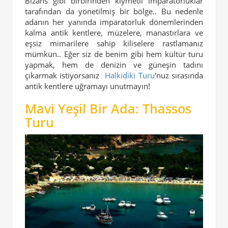
Bizans gibi birbirinden kıymetli imparatorluklar
tarafından da yönetilmiş bir bölge.. Bu nedenle
adanın her yanında imparatorluk dönemlerinden
kalma antik kentlere, müzelere, manastırlara ve
eşsiz mimarilere sahip kiliselere rastlamanız
mümkün.. Eğer siz de benim gibi hem kültür turu
yapmak, hem de denizin ve güneşin tadını
çıkarmak istiyorsanız
Halkidiki Turu
'nuz sırasında
antik kentlere uğramayı unutmayın!
Mavi Yeşil Bir Ada: Thassos
Turu