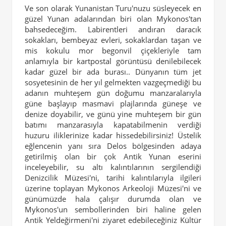
Ve son olarak Yunanistan Turu'nuzu süsleyecek en
güzel Yunan adalarından biri olan Mykonos'tan
bahsedeceğim. Labirentleri andıran daracık
sokakları, bembeyaz evleri, sokaklardan taşan ve
mis kokulu mor begonvil çiçekleriyle tam
anlamıyla bir kartpostal görüntüsü denilebilecek
kadar güzel bir ada burası.. Dünyanın tüm jet
sosyetesinin de her yıl gelmekten vazgeçmediği bu
adanın muhteşem gün doğumu manzaralarıyla
güne başlayıp masmavi plajlarında güneşe ve
denize doyabilir, ve günü yine muhteşem bir gün
batımı manzarasıyla kapatabilmenin verdiği
huzuru iliklerinize kadar hissedebilirsiniz! Üstelik
eğlencenin yanı sıra Delos bölgesinden adaya
getirilmiş olan bir çok Antik Yunan eserini
inceleyebilir, su altı kalıntılarının sergilendiği
Denizcilik Müzesi'ni, tarihi kalıntılarıyla ilgileri
üzerine toplayan Mykonos Arkeoloji Müzesi'ni ve
günümüzde hala çalışır durumda olan ve
Mykonos'un sembollerinden biri haline gelen
Antik Yeldeğirmeni'ni ziyaret edebileceğiniz Kültür