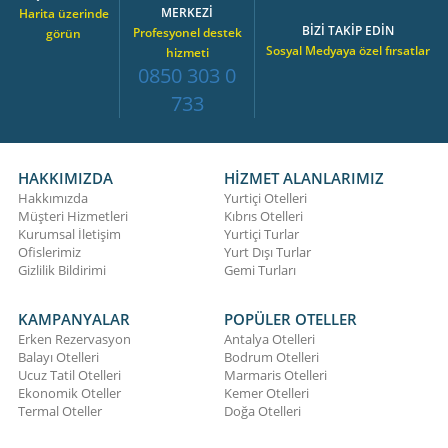
MERKEZİ
Harita üzerinde
BİZİ TAKİP EDİN
Profesyonel destek
görün
Sosyal Medyaya özel fırsatlar
hizmeti
0850 303 0
733
HAKKIMIZDA
HİZMET ALANLARIMIZ
Hakkımızda
Yurtiçi Otelleri
Müşteri Hizmetleri
Kıbrıs Otelleri
Kurumsal İletişim
Yurtiçi Turlar
Ofislerimiz
Yurt Dışı Turlar
Gizlilik Bildirimi
Gemi Turları
KAMPANYALAR
POPÜLER OTELLER
Erken Rezervasyon
Antalya Otelleri
Balayı Otelleri
Bodrum Otelleri
Ucuz Tatil Otelleri
Marmaris Otelleri
Ekonomik Oteller
Kemer Otelleri
Termal Oteller
Doğa Otelleri