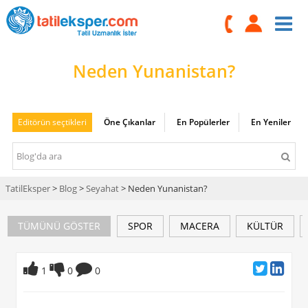
Neden Yunanistan?
Editörün seçtikleri
Öne Çıkanlar
En Popülerler
En Yeniler
TatilEksper
>
Blog
>
Seyahat
> Neden Yunanistan?
TÜMÜNÜ GÖSTER
SPOR
MACERA
KÜLTÜR
1
0
0