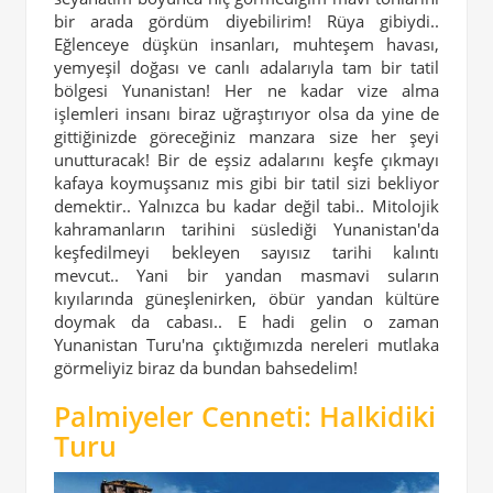
bir arada gördüm diyebilirim! Rüya gibiydi..
Eğlenceye düşkün insanları, muhteşem havası,
yemyeşil doğası ve canlı adalarıyla tam bir tatil
bölgesi Yunanistan! Her ne kadar vize alma
işlemleri insanı biraz uğraştırıyor olsa da yine de
gittiğinizde göreceğiniz manzara size her şeyi
unutturacak! Bir de eşsiz adalarını keşfe çıkmayı
kafaya koymuşsanız mis gibi bir tatil sizi bekliyor
demektir.. Yalnızca bu kadar değil tabi.. Mitolojik
kahramanların tarihini süslediği Yunanistan'da
keşfedilmeyi bekleyen sayısız tarihi kalıntı
mevcut.. Yani bir yandan masmavi suların
kıyılarında güneşlenirken, öbür yandan kültüre
doymak da cabası.. E hadi gelin o zaman
Yunanistan Turu'na çıktığımızda nereleri mutlaka
görmeliyiz biraz da bundan bahsedelim!
Palmiyeler Cenneti: Halkidiki
Turu