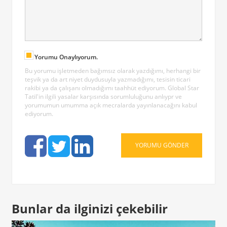
Yorumu Onaylıyorum.
Bu yorumu işletmeden bağımsız olarak yazdığımı, herhangi bir
teşvik ya da art niyet duydusuyla yazmadığımı, tesisin ticari
rakibi ya da çalışanı olmadığımı taahhüt ediyorum. Global Star
Tatil'in ilgili yasalar karşısında sorumluluğunu anlıypr ve
yorumumun umumma açık mecralarda yayınlanacağını kabul
ediyorum.
Bunlar da ilginizi çekebilir