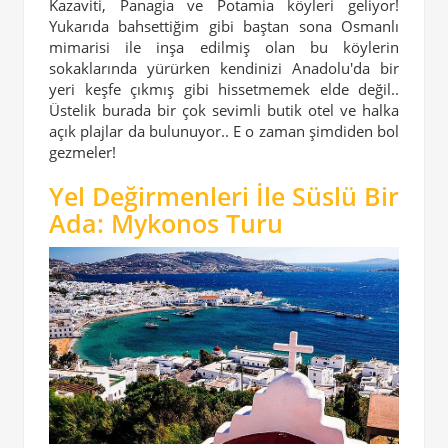
Kazaviti, Panagia ve Potamia köyleri geliyor!
Yukarıda bahsettiğim gibi baştan sona Osmanlı
mimarisi ile inşa edilmiş olan bu köylerin
sokaklarında yürürken kendinizi Anadolu'da bir
yeri keşfe çıkmış gibi hissetmemek elde değil..
Üstelik burada bir çok sevimli butik otel ve halka
açık plajlar da bulunuyor.. E o zaman şimdiden bol
gezmeler!
Yel Değirmenleri İle Süslü Bir
Ada: Mykonos Turu