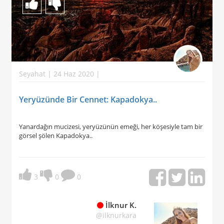
Seyahat | 24 Haz 2020 |
Yeryüzünde Bir Cennet: Kapadokya..
Yanardağın mucizesi, yeryüzünün emeği, her köşesiyle tam bir
görsel şölen Kapadokya..
3
0
0
İlknur K.
@ilknurkara