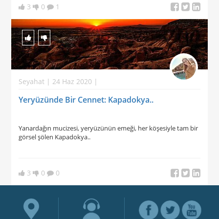
3
0
1
Seyahat | 24 Haz 2020 |
Yeryüzünde Bir Cennet: Kapadokya..
Yanardağın mucizesi, yeryüzünün emeği, her köşesiyle tam bir
görsel şölen Kapadokya..
3
0
0