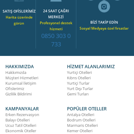
24 SAAT ÇAĞRI
SATIŞ OFİSLERİMİZ
MERKEZİ
Harita üzerinde
BİZİ TAKİP EDİN
Profesyonel destek
görün
Sosyal Medyaya özel fırsatlar
hizmeti
0850 303 0
733
HAKKIMIZDA
HİZMET ALANLARIMIZ
Hakkımızda
Yurtiçi Otelleri
Müşteri Hizmetleri
Kıbrıs Otelleri
Kurumsal İletişim
Yurtiçi Turlar
Ofislerimiz
Yurt Dışı Turlar
Gizlilik Bildirimi
Gemi Turları
KAMPANYALAR
POPÜLER OTELLER
Erken Rezervasyon
Antalya Otelleri
Balayı Otelleri
Bodrum Otelleri
Ucuz Tatil Otelleri
Marmaris Otelleri
Ekonomik Oteller
Kemer Otelleri