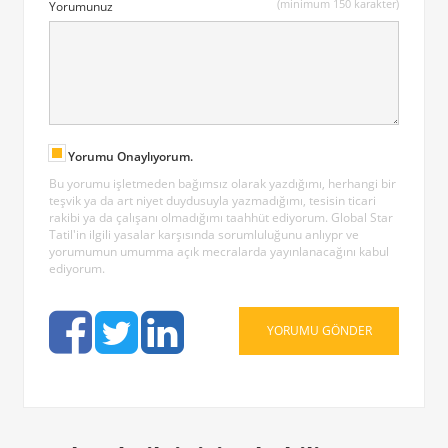
(minimum 150 karakter)
Yorumunuz
Yorumu Onaylıyorum.
Bu yorumu işletmeden bağımsız olarak yazdığımı, herhangi bir
teşvik ya da art niyet duydusuyla yazmadığımı, tesisin ticari
rakibi ya da çalışanı olmadığımı taahhüt ediyorum. Global Star
Tatil'in ilgili yasalar karşısında sorumluluğunu anlıypr ve
yorumumun umumma açık mecralarda yayınlanacağını kabul
ediyorum.