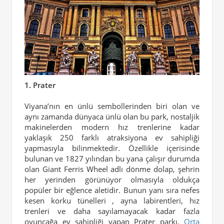
1. Prater
Viyana’nın en ünlü sembollerinden biri olan ve
aynı zamanda dünyaca ünlü olan bu park, nostaljik
makinelerden modern hız trenlerine kadar
yaklaşık 250 farklı atraksiyona ev sahipliği
yapmasıyla bilinmektedir. Özellikle içerisinde
bulunan ve 1827 yılından bu yana çalışır durumda
olan Giant Ferris Wheel adlı dönme dolap, şehrin
her yerinden görünüyor olmasıyla oldukça
popüler bir eğlence aletidir. Bunun yanı sıra nefes
kesen korku tünelleri , ayna labirentleri, hız
trenleri ve daha sayılamayacak kadar fazla
oyuncağa ev sahipliği yapan Prater parkı,
Orta