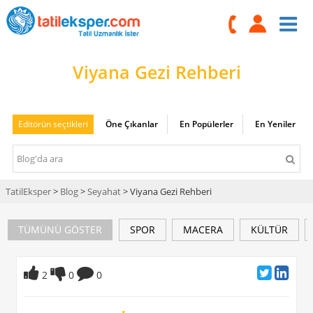
Viyana Gezi Rehberi
Editörün seçtikleri
Öne Çıkanlar
En Popülerler
En Yeniler
TatilEksper
>
Blog
>
Seyahat
> Viyana Gezi Rehberi
TÜMÜNÜ GÖSTER
SPOR
MACERA
KÜLTÜR
2
0
0