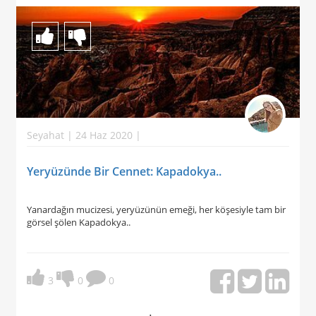
Seyahat | 24 Haz 2020 |
Yeryüzünde Bir Cennet: Kapadokya..
Yanardağın mucizesi, yeryüzünün emeği, her köşesiyle tam bir
görsel şölen Kapadokya..
3
0
0