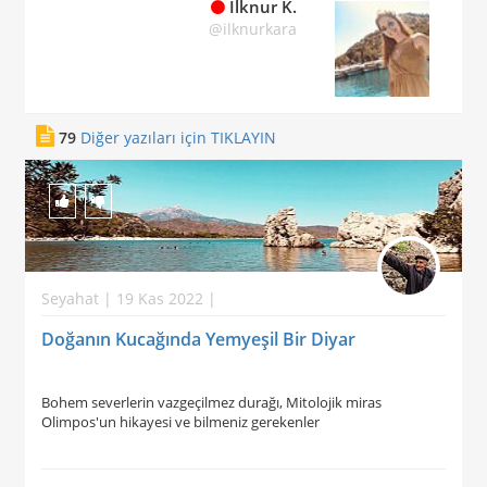
İlknur K.
@ilknurkara
79
Diğer yazıları için TIKLAYIN
Seyahat | 19 Kas 2022 |
Doğanın Kucağında Yemyeşil Bir Diyar
Bohem severlerin vazgeçilmez durağı, Mitolojik miras
Olimpos'un hikayesi ve bilmeniz gerekenler