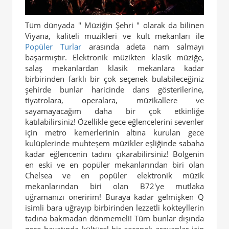
Tüm dünyada " Müziğin Şehri " olarak da bilinen
Viyana, kaliteli müzikleri ve kült mekanları ile
Popüler Turlar
arasında adeta nam salmayı
başarmıştır. Elektronik müzikten klasik müziğe,
salaş mekanlardan klasik mekanlara kadar
birbirinden farklı bir çok seçenek bulabileceğiniz
şehirde bunlar haricinde dans gösterilerine,
tiyatrolara, operalara, müzikallere ve
sayamayacağım daha bir çok etkinliğe
katılabilirsiniz! Özellikle gece eğlencelerini sevenler
için metro kemerlerinin altına kurulan gece
kulüplerinde muhteşem müzikler eşliğinde sabaha
kadar eğlencenin tadını çıkarabilirsiniz! Bölgenin
en eski ve en popüler mekanlarından biri olan
Chelsea ve en popüler elektronik müzik
mekanlarından biri olan B72'ye mutlaka
uğramanızı öneririm! Buraya kadar gelmişken Q
isimli bara uğrayıp birbirinden lezzetli kokteyllerin
tadına bakmadan dönmemeli! Tüm bunlar dışında
gece hayatında kültürel bir seçenek arayanlar için