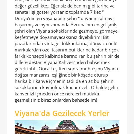
değer güzellikte.. Eğer siz de benim gibi tarihe ve
sanata ilgi gösteriyorsanız toplamda 7 kez “
Dünya’nın en yaşanabilir şehri “ unvanını almayı
başarmış ve aynı zamanda Avrupa'nın en gelişmiş
şehri olan Viyana sokaklarında gezmeye, görmeye,
keşfetmeye doyamayacaksınız diyebilirim! Bit
pazarlarından vintage dükkanlarına, dünyaca ünlü
markalardan özel tasarım butiklerine kadar bir çok
farklı konsepti kalbinde barındıran bu şehrin bir de
dillere destan Viyana Kahvesi’nden bahsetmek
gerek tabi.. Onca keşiften sonra muhteşem Viyana
doğası manzarası eşliğinde bir köşede oturup
harika bir kahve içmenin tadı da en az bu şehrin
sokaklarında kaybolmak kadar özel.. O halde gelin
kahvenizi içmeden önce nereleri mutlaka
gezmelisiniz biraz onlardan bahsedelim!
Viyana'da Gezilecek Yerler