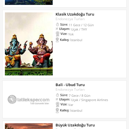
Klasik Uzakdoğu Turu
Endonezya Turları
Süre:
11 Gece / 12 Gün
Ulaşım:
Uçak / THY
Vize:
Yok
Kalkış:
İstanbul
Bali - Ubud Turu
Endonezya Turları
Süre:
7 Gece / 8 Gün
Ulaşım:
Uçak / Singapore Airlines
Vize:
Var
Kalkış:
İstanbul
Büyük Uzakdoğu Turu