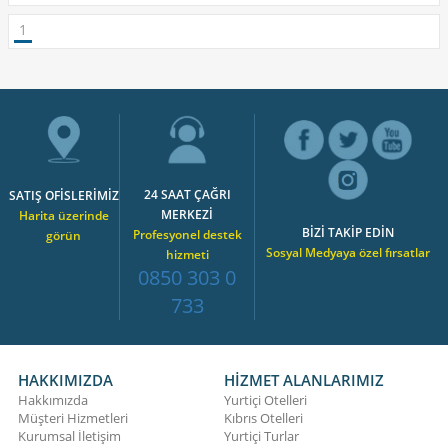
1
24 SAAT ÇAĞRI
SATIŞ OFİSLERİMİZ
MERKEZİ
Harita üzerinde
BİZİ TAKİP EDİN
Profesyonel destek
görün
Sosyal Medyaya özel fırsatlar
hizmeti
0850 303 0
733
HAKKIMIZDA
HİZMET ALANLARIMIZ
Hakkımızda
Yurtiçi Otelleri
Müşteri Hizmetleri
Kıbrıs Otelleri
Kurumsal İletişim
Yurtiçi Turlar