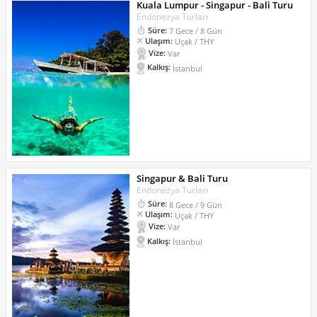
Kuala Lumpur - Singapur - Bali Turu
Endonezya Turları
Süre:
7 Gece / 8 Gün
Ulaşım:
Uçak / THY
Vize:
Var
Kalkış:
İstanbul
Singapur & Bali Turu
Endonezya Turları
Süre:
8 Gece / 9 Gün
Ulaşım:
Uçak / THY
Vize:
Var
Kalkış:
İstanbul