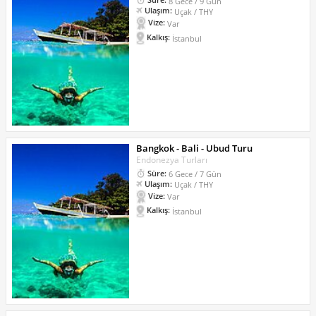
8 Gece / 9 Gün
Ulaşım:
Uçak / THY
Vize:
Var
Kalkış:
İstanbul
Bangkok - Bali - Ubud Turu
Endonezya Turları
Süre:
6 Gece / 7 Gün
Ulaşım:
Uçak / THY
Vize:
Var
Kalkış:
İstanbul