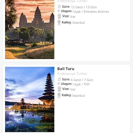
Endonezya Turları
Süre:
12 Gece / 13 Gün
Ulaşım:
Uçak / Emirates Airlines
Vize:
Var
Kalkış:
İstanbul
Bali Turu
Endonezya Turları
Süre:
6 Gece / 7 Gün
Ulaşım:
Uçak / THY
Vize:
Var
Kalkış:
İstanbul