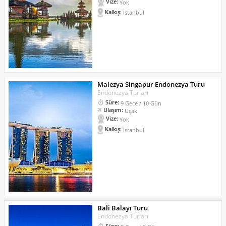
Vize:
Yok
Kalkış:
İstanbul
Malezya Singapur Endonezya Turu
Endonezya Turları
Süre:
9 Gece / 10 Gün
Ulaşım:
Uçak
Vize:
Yok
Kalkış:
İstanbul
Bali Balayı Turu
Endonezya Turları
Süre: