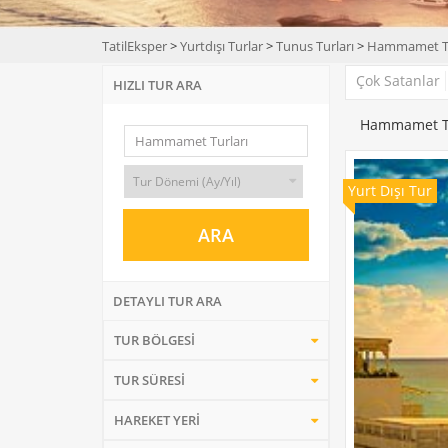
TatilEksper
>
Yurtdışı Turlar
>
Tunus Turları
>
Hammamet Tu
Çok Satanlar
HIZLI TUR ARA
Hammamet Tur
Yurt Dışı Tur
DETAYLI TUR ARA
TUR BÖLGESİ
TUR SÜRESİ
HAREKET YERİ