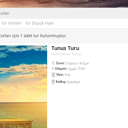
rları
En Yeniler
En Düşük Fiyat
ları için 1 adet tur bulunmuştur.
Tunus Turu
Hammamet Turları
Süre:
3 Gece / 4 Gün
Ulaşım:
Uçak / THY
Vize:
Yok
Kalkış:
İstanbul