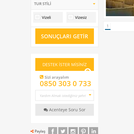
TUR STİLİ
Vizeli
Vizesiz
1
SONUÇLARI GETİR
DESTEK İSTER MİSİNİZ
Sizi arayalım
0850 303 0 733
Acenteye Soru Sor
Paylaş