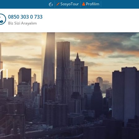
SosyoTour
Profilim
0850 303 0 733
Biz Sizi Arayalım
ı