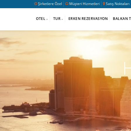
Şirketlere Özel
Müşteri Hizmetleri
Satış Noktaları
OTEL
TUR
ERKEN REZERVASYON
BALKAN 