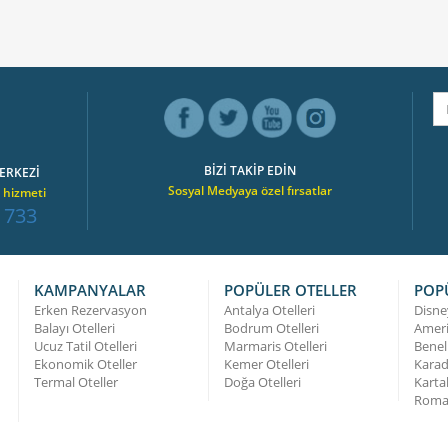
BİZİ TAKİP EDİN
ERKEZİ
Sosyal Medyaya özel fırsatlar
 hizmeti
 733
KAMPANYALAR
POPÜLER OTELLER
POP
Erken Rezervasyon
Antalya Otelleri
Disne
Balayı Otelleri
Bodrum Otelleri
Ameri
Ucuz Tatil Otelleri
Marmaris Otelleri
Benel
Ekonomik Oteller
Kemer Otelleri
Karad
Termal Oteller
Doğa Otelleri
Karta
Roma 