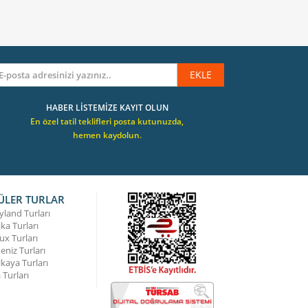
EKLE
HABER LİSTEMİZE KAYIT OLUN
En özel tatil teklifleri posta kutunuzda,
hemen kaydolun.
ÜLER TURLAR
yland Turları
ka Turları
ux Turları
eniz Turları
lkaya Turları
Turları