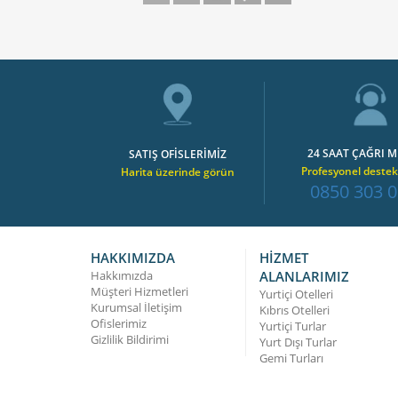
24 SAAT ÇAĞRI M
SATIŞ OFİSLERİMİZ
Profesyonel destek
Harita üzerinde görün
0850 303 0
HAKKIMIZDA
HİZMET
Hakkımızda
ALANLARIMIZ
Müşteri Hizmetleri
Yurtiçi Otelleri
Kurumsal İletişim
Kıbrıs Otelleri
Ofislerimiz
Yurtiçi Turlar
Gizlilik Bildirimi
Yurt Dışı Turlar
Gemi Turları