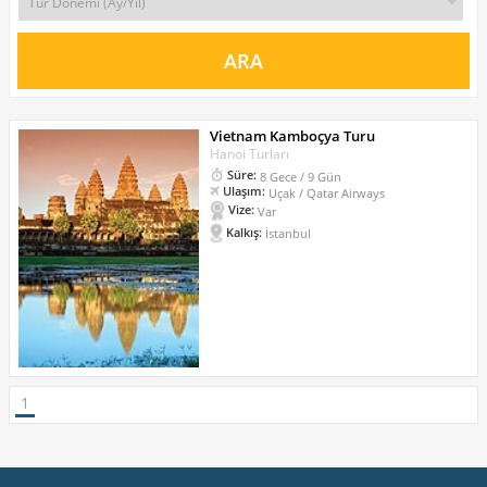
Vietnam Kamboçya Turu
Hanoi Turları
Süre:
8 Gece / 9 Gün
Ulaşım:
Uçak / Qatar Airways
Vize:
Var
Kalkış:
İstanbul
1