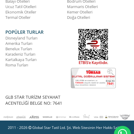
Balayı Otelleri
Bodrum Otelleri
Ucuz Tatil Otelleri
Marmaris Otelleri
Ekonomik Oteller
Kemer Otelleri
Termal Oteller
Doğa Otelleri
POPÜLER TURLAR
Disneyland Turları
Amerika Turları
Benelux Turları
Karadeniz Turları
Kartalkaya Turları
Roma Turları
GLB STAR TURİZM SEYAHAT
ACENTELİĞİ BELGE NO: 7641
2011 - 2026
Global Star Tatil Ltd. Şti. Web Sitesinin Her Hakkı Saklıdır.