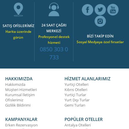
24 SAAT ÇAĞRI
SATIŞ OFİSLERİMİZ
MERKEZİ
Harita üzerinde
BİZİ TAKİP EDİN
Profesyonel destek
görün
Sosyal Medyaya özel fırsatlar
hizmeti
0850 303 0
733
HAKKIMIZDA
HİZMET ALANLARIMIZ
Hakkımızda
Yurtiçi Otelleri
Müşteri Hizmetleri
Kıbrıs Otelleri
Kurumsal İletişim
Yurtiçi Turlar
Ofislerimiz
Yurt Dışı Turlar
Gizlilik Bildirimi
Gemi Turları
KAMPANYALAR
POPÜLER OTELLER
Erken Rezervasyon
Antalya Otelleri