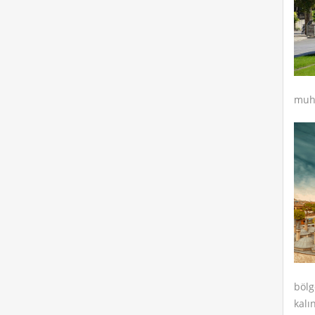
muht
bölg
kalı