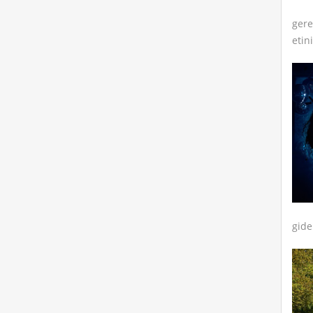
gere
etin
gide