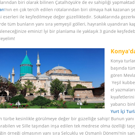
larından biri olarak bilinen Çatalhöyük'e de ev sahipliği yapmaktadı
arı
'nın en çok tercih edilen rotalarından biri olmaya hak kazanan şeh
hi eserleri ile keşfedilmeye değer güzelliktedir. Sokaklarında geze
rde tüm bunların yanı sıra yemyeşil gölleri, hayranlık uyandıran kaplı
leneceğinize eminiz! İyi bir planlama ile yaklaşık 3 günde keşfedeb
leyelim!
Konya'da
Konya turlar
başında tüm 
gören Mevla
Yeşil kubbes
el yazmaları
kıyafetlerin
yabancı binle
Yurt İçi Turl
n türbe kesinlikle görülmeye değer bir güzelliğe sahip! Bunun yan
rabilen ve Sille taşından inşa edilen tek medrese olma özelliği t
liğin örneği olmasının yanı sıra Selçuklu ve Osmanlı Dönemi'nin sana