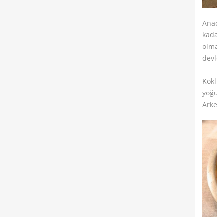
Anad
kada
olma
devl
Kökl
yoğu
Arke