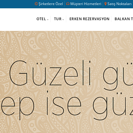
Şirketlere Özel
Müşteri Hizmetleri
Satış Noktaları
OTEL
TUR
ERKEN REZERVASYON
BALKAN 