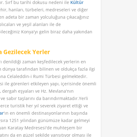
r. Sırf bu tarihi dokusu nedeni ile
Kültür
ir, hanları, türbeleri, medreseleri ve diğer
rken adeta bir zaman yolculuğuna çıkacağınız
caları ve yeşil alanları ile de
ileceğiniz Konya'yı gelin biraz daha yakından
 Gezilecek Yerler
ı denildiği zaman keşfedilecek yerlerin en
dünya tarafından bilinen ve oldukça fazla ilgi
na Celaleddin-i Rumi Türbesi gelmektedir.
i ile görenleri etkileyen yapı, içerisinde önemli
, dergah eşyaları ve Hz. Mevlana'nın
i ve sabır taşlarını da barındırmaktadır.Yerli
rce turistik her yıl severek ziyaret ettiği ve
ar
'ın en önemli destinasyonlarının başında
ı sıra 1251 yılından günümüze kadar gelmeyi
aşıyan Karatay Medresesi'de muhteşem bir
tını da en güzel şekilde yansıtıyor olması ile