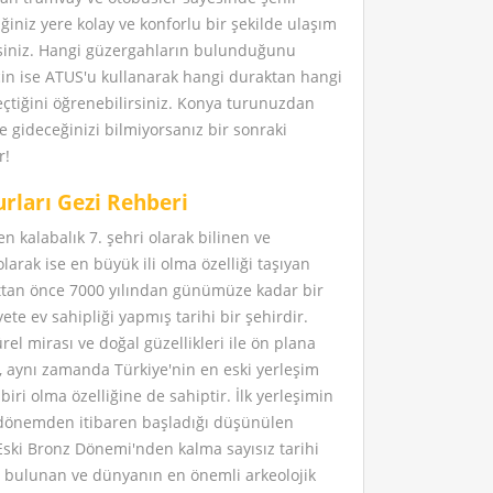
iğiniz yere kolay ve konforlu bir şekilde ulaşım
rsiniz. Hangi güzergahların bulunduğunu
in ise ATUS'u kullanarak hangi duraktan hangi
çtiğini öğrenebilirsiniz. Konya turunuzdan
 gideceğinizi bilmiyorsanız bir sonraki
er!
rları Gezi Rehberi
en kalabalık 7. şehri olarak bilinen ve
arak ise en büyük ili olma özelliği taşıyan
ttan önce 7000 yılından günümüze kadar bir
te ev sahipliği yapmış tarihi bir şehirdir.
rel mirası ve doğal güzellikleri ile ön plana
, aynı zamanda Türkiye'nin en eski yerleşim
biri olma özelliğine de sahiptir. İlk yerleşimin
 dönemden itibaren başladığı düşünülen
Eski Bronz Dönemi'nden kalma sayısız tarihi
de bulunan ve dünyanın en önemli arkeolojik