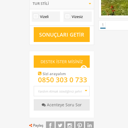
TUR STİLİ
Vizeli
Vizesiz
1
SONUÇLARI GETİR
DESTEK İSTER MİSİNİZ
Sizi arayalım
0850 303 0 733
Acenteye Soru Sor
Paylaş