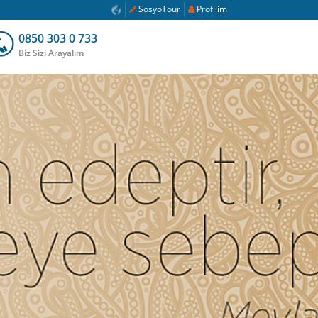
SosyoTour
Profilim
0850 303 0 733
Biz Sizi Arayalım