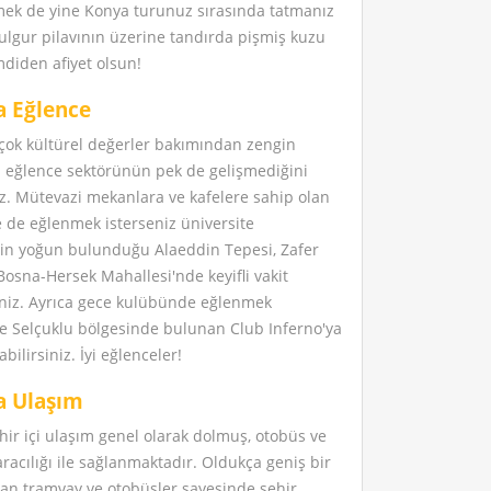
kmek de yine Konya turunuz sırasında tatmanız
bulgur pilavının üzerine tandırda pişmiş kuzu
mdiden afiyet olsun!
a Eğlence
çok kültürel değerler bakımından zengin
eğlence sektörünün pek de gelişmediğini
iz. Mütevazi mekanlara ve kafelere sahip olan
e de eğlenmek isterseniz üniversite
nin yoğun bulunduğu Alaeddin Tepesi, Zafer
osna-Hersek Mahallesi'nde keyifli vakit
siniz. Ayrıca gece kulübünde eğlenmek
se Selçuklu bölgesinde bulunan Club Inferno'ya
ilirsiniz. İyi eğlenceler!
a Ulaşım
ir içi ulaşım genel olarak dolmuş, otobüs ve
racılığı ile sağlanmaktadır. Oldukça geniş bir
lan tramvay ve otobüsler sayesinde şehir