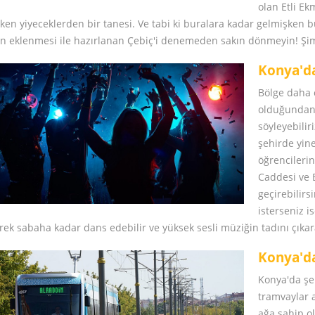
olan Etli E
ken yiyeceklerden bir tanesi. Ve tabi ki buralara kadar gelmişken 
in eklenmesi ile hazırlanan Çebiç'i denemeden sakın dönmeyin! Şi
Konya'd
Bölge daha 
olduğundan 
söyleyebilir
şehirde yin
öğrencileri
Caddesi ve B
geçirebilir
isterseniz i
rek sabaha kadar dans edebilir ve yüksek sesli müziğin tadını çıkarab
Konya'd
Konya'da şeh
tramvaylar a
ağa sahip o