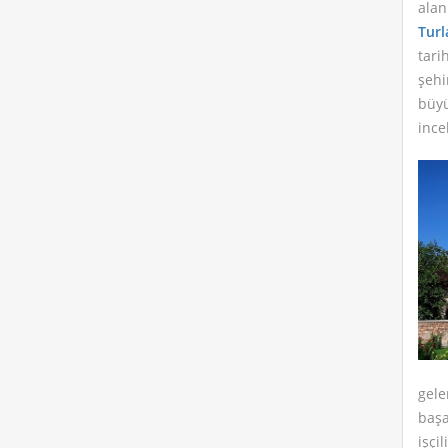
alan
Turl
tari
şehi
büyü
ince
gele
başa
işçi