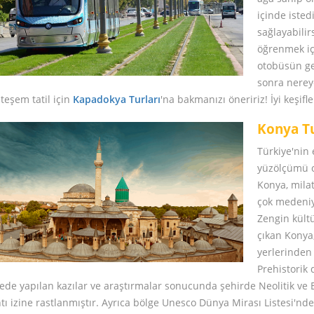
içinde isted
sağlayabili
öğrenmek iç
otobüsün ge
sonra nereye
eşem tatil için
Kapadokya Turları
'na bakmanızı öneririz! İyi keşifl
Konya Tu
Türkiye'nin 
yüzölçümü ol
Konya, mila
çok medeniye
Zengin kültü
çıkan Konya
yerlerinden 
Prehistorik
ede yapılan kazılar ve araştırmalar sonucunda şehirde Neolitik ve 
ntı izine rastlanmıştır. Ayrıca bölge Unesco Dünya Mirası Listesi'n