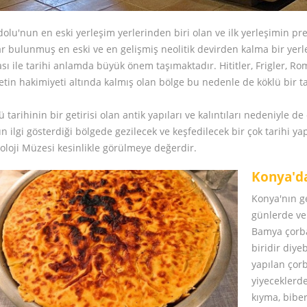
olu'nun en eski yerleşim yerlerinden biri olan ve ilk yerleşimin 
r bulunmuş en eski ve en gelişmiş neolitik devirden kalma bir yerle
sı ile tarihi anlamda büyük önem taşımaktadır. Hititler, Frigler, Rom
etin hakimiyeti altında kalmış olan bölge bu nedenle de köklü bir ta
ü tarihinin bir getirisi olan antik yapıları ve kalıntıları nedeniyle de
n ilgi gösterdiği bölgede gezilecek ve keşfedilecek bir çok tarihi 
oloji Müzesi kesinlikle görülmeye değerdir.
Konya'd
Konya'nın ge
günlerde ve 
Bamya çorba
biridir diy
yapılan çorb
yiyeceklerd
kıyma, biber