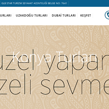
GLB STAR TURİZM SEYAHAT ACENTELİĞİ BELGE NO: 7641
TURLARI
UZAKDOĞU TURLARI
DUBAİ TURLARI
KEŞFET
Konya Turları