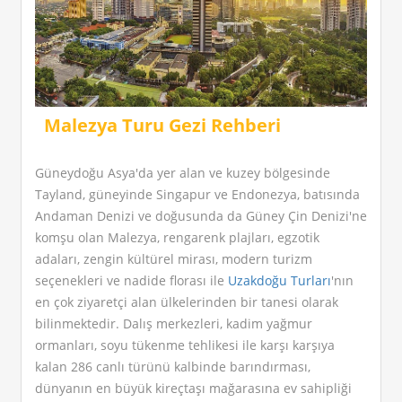
Malezya Turu Gezi Rehberi
Güneydoğu Asya'da yer alan ve kuzey bölgesinde
Tayland, güneyinde Singapur ve Endonezya, batısında
Andaman Denizi ve doğusunda da Güney Çin Denizi'ne
komşu olan Malezya, rengarenk plajları, egzotik
adaları, zengin kültürel mirası, modern turizm
seçenekleri ve nadide florası ile
Uzakdoğu Turları
'nın
en çok ziyaretçi alan ülkelerinden bir tanesi olarak
bilinmektedir. Dalış merkezleri, kadim yağmur
ormanları, soyu tükenme tehlikesi ile karşı karşıya
kalan 286 canlı türünü kalbinde barındırması,
dünyanın en büyük kireçtaşı mağarasına ev sahipliği