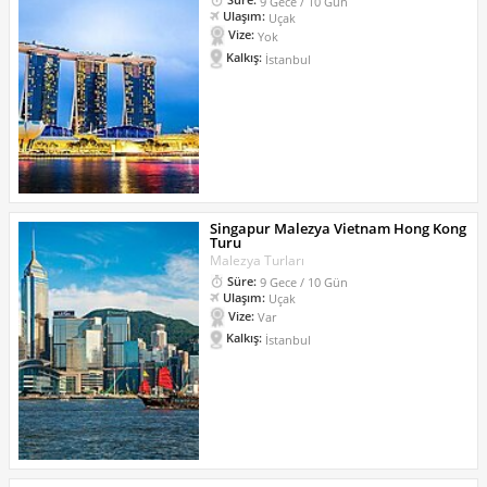
9 Gece / 10 Gün
Ulaşım:
Uçak
Vize:
Yok
Kalkış:
İstanbul
Singapur Malezya Vietnam Hong Kong
Turu
Malezya Turları
Süre:
9 Gece / 10 Gün
Ulaşım:
Uçak
Vize:
Var
Kalkış:
İstanbul