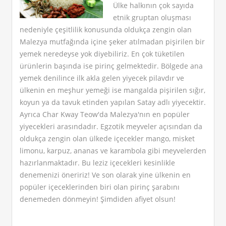
Ülke halkının çok sayıda
etnik gruptan oluşması
nedeniyle çeşitlilik konusunda oldukça zengin olan
Malezya mutfağında içine şeker atılmadan pişirilen bir
yemek neredeyse yok diyebiliriz. En çok tüketilen
ürünlerin başında ise pirinç gelmektedir. Bölgede ana
yemek denilince ilk akla gelen yiyecek pilavdır ve
ülkenin en meşhur yemeği ise mangalda pişirilen sığır,
koyun ya da tavuk etinden yapılan Satay adlı yiyecektir.
Ayrıca Char Kway Teow'da Malezya'nın en popüler
yiyecekleri arasındadır. Egzotik meyveler açısından da
oldukça zengin olan ülkede içecekler mango, misket
limonu, karpuz, ananas ve karambola gibi meyvelerden
hazırlanmaktadır. Bu leziz içecekleri kesinlikle
denemenizi öneririz! Ve son olarak yine ülkenin en
popüler içeceklerinden biri olan pirinç şarabını
denemeden dönmeyin! Şimdiden afiyet olsun!