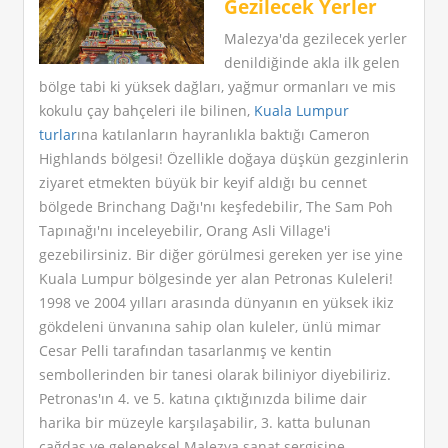
Gezilecek Yerler
Malezya'da gezilecek yerler
denildiğinde akla ilk gelen
bölge tabi ki yüksek dağları, yağmur ormanları ve mis
kokulu çay bahçeleri ile bilinen,
Kuala Lumpur
turlar
ına katılanların hayranlıkla baktığı Cameron
Highlands bölgesi! Özellikle doğaya düşkün gezginlerin
ziyaret etmekten büyük bir keyif aldığı bu cennet
bölgede Brinchang Dağı'nı keşfedebilir, The Sam Poh
Tapınağı'nı inceleyebilir, Orang Asli Village'i
gezebilirsiniz. Bir diğer görülmesi gereken yer ise yine
Kuala Lumpur bölgesinde yer alan Petronas Kuleleri!
1998 ve 2004 yılları arasında dünyanın en yüksek ikiz
gökdeleni ünvanına sahip olan kuleler, ünlü mimar
Cesar Pelli tarafından tasarlanmış ve kentin
sembollerinden bir tanesi olarak biliniyor diyebiliriz.
Petronas'ın 4. ve 5. katına çıktığınızda bilime dair
harika bir müzeyle karşılaşabilir, 3. katta bulunan
çağdaş ve geleneksel Malezya sanat sergisine