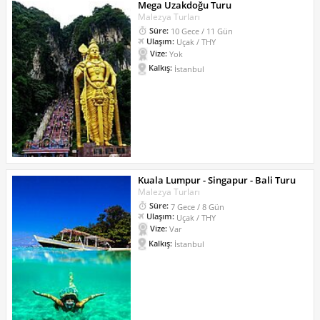
Mega Uzakdoğu Turu
Malezya Turları
Süre:
10 Gece / 11 Gün
Ulaşım:
Uçak / THY
Vize:
Yok
Kalkış:
İstanbul
Kuala Lumpur - Singapur - Bali Turu
Malezya Turları
Süre:
7 Gece / 8 Gün
Ulaşım:
Uçak / THY
Vize:
Var
Kalkış:
İstanbul