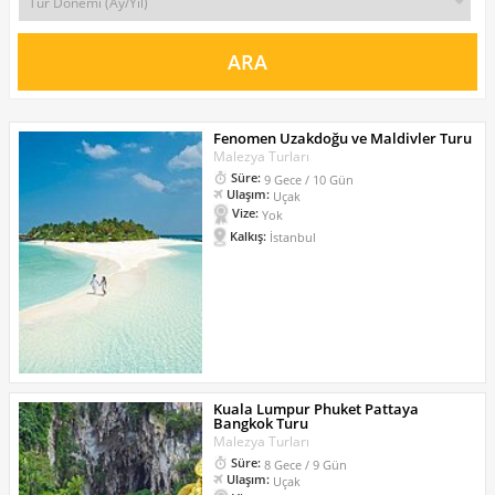
Fenomen Uzakdoğu ve Maldivler Turu
Malezya Turları
Süre:
9 Gece / 10 Gün
Ulaşım:
Uçak
Vize:
Yok
Kalkış:
İstanbul
Kuala Lumpur Phuket Pattaya
Bangkok Turu
Malezya Turları
Süre:
8 Gece / 9 Gün
Ulaşım:
Uçak