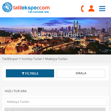
Malezya Turları
TatilEksper
>
Yurtdışı Turlar
>
Malezya Turları
SIRALA
FİLTRELE
HIZLI TUR ARA