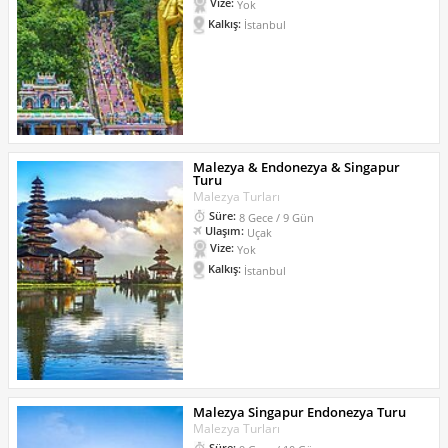
Vize:
Yok
Kalkış:
İstanbul
Malezya & Endonezya & Singapur
Turu
Malezya Turları
Süre:
8 Gece / 9 Gün
Ulaşım:
Uçak
Vize:
Yok
Kalkış:
İstanbul
Malezya Singapur Endonezya Turu
Malezya Turları
Süre: