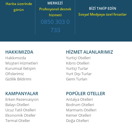
MERKEZİ
Harita üzerinde
BİZİ TAKİP EDİN
Profesyonel destek
görün
Sosyal Medyaya özel fırsatlar
hizmeti
0850 303 0
733
HAKKIMIZDA
HİZMET ALANLARIMIZ
Hakkımızda
Yurtiçi Otelleri
Müşteri Hizmetleri
Kıbrıs Otelleri
Kurumsal İletişim
Yurtiçi Turlar
Ofislerimiz
Yurt Dışı Turlar
Gizlilik Bildirimi
Gemi Turları
KAMPANYALAR
POPÜLER OTELLER
Erken Rezervasyon
Antalya Otelleri
Balayı Otelleri
Bodrum Otelleri
Ucuz Tatil Otelleri
Marmaris Otelleri
Ekonomik Oteller
Kemer Otelleri
Termal Oteller
Doğa Otelleri