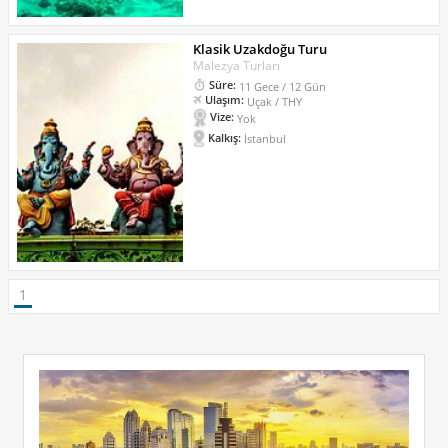
Klasik Uzakdoğu Turu
Malezya Turları
Süre:
11 Gece / 12 Gün
Ulaşım:
Uçak / THY
Vize:
Yok
Kalkış:
İstanbul
1