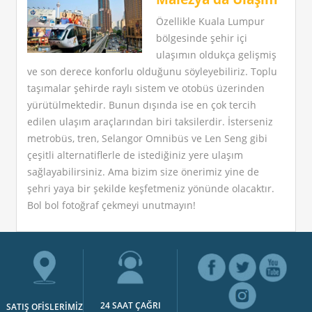
Özellikle Kuala Lumpur
bölgesinde şehir içi
ulaşımın oldukça gelişmiş
ve son derece konforlu olduğunu söyleyebiliriz. Toplu
taşımalar şehirde raylı sistem ve otobüs üzerinden
yürütülmektedir. Bunun dışında ise en çok tercih
edilen ulaşım araçlarından biri taksilerdir. İsterseniz
metrobüs, tren, Selangor Omnibüs ve Len Seng gibi
çeşitli alternatiflerle de istediğiniz yere ulaşım
sağlayabilirsiniz. Ama bizim size önerimiz yine de
şehri yaya bir şekilde keşfetmeniz yönünde olacaktır.
Bol bol fotoğraf çekmeyi unutmayın!
24 SAAT ÇAĞRI
SATIŞ OFİSLERİMİZ