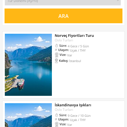
Norveç Fiyortları Turu
Oslo Turları
Süre:
4 Gece / 5 Gün
Ulaşım:
Uçak / THY
Vize:
Var
Kalkış:
İstanbul
İskandinavya Işıkları
Oslo Turları
Süre:
9 Gece / 10 Gün
Ulaşım:
Uçak / THY
Vize:
Var