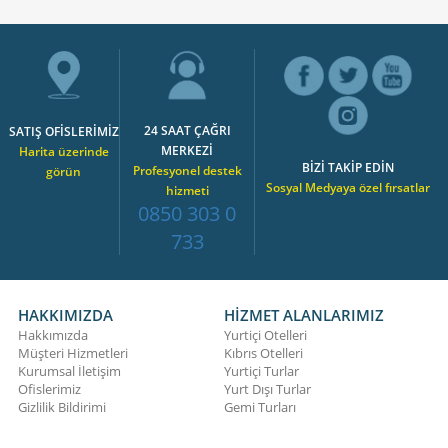
24 SAAT ÇAĞRI
SATIŞ OFİSLERİMİZ
MERKEZİ
Harita üzerinde
BİZİ TAKİP EDİN
Profesyonel destek
görün
Sosyal Medyaya özel fırsatlar
hizmeti
0850 303 0
733
HAKKIMIZDA
HİZMET ALANLARIMIZ
Hakkımızda
Yurtiçi Otelleri
Müşteri Hizmetleri
Kıbrıs Otelleri
Kurumsal İletişim
Yurtiçi Turlar
Ofislerimiz
Yurt Dışı Turlar
Gizlilik Bildirimi
Gemi Turları