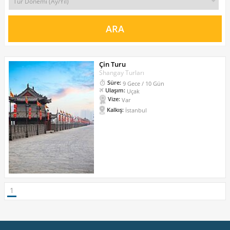
Çin Turu
Shangay Turları
Süre:
9 Gece / 10 Gün
Ulaşım:
Uçak
Vize:
Var
Kalkış:
İstanbul
1