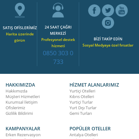
24 SAAT ÇAĞRI
SATIŞ OFİSLERİMİZ
MERKEZİ
Harita üzerinde
BİZİ TAKİP EDİN
Profesyonel destek
görün
Sosyal Medyaya özel fırsatlar
hizmeti
0850 303 0
733
HAKKIMIZDA
HİZMET ALANLARIMIZ
Hakkımızda
Yurtiçi Otelleri
Müşteri Hizmetleri
Kıbrıs Otelleri
Kurumsal İletişim
Yurtiçi Turlar
Ofislerimiz
Yurt Dışı Turlar
Gizlilik Bildirimi
Gemi Turları
KAMPANYALAR
POPÜLER OTELLER
Erken Rezervasyon
Antalya Otelleri