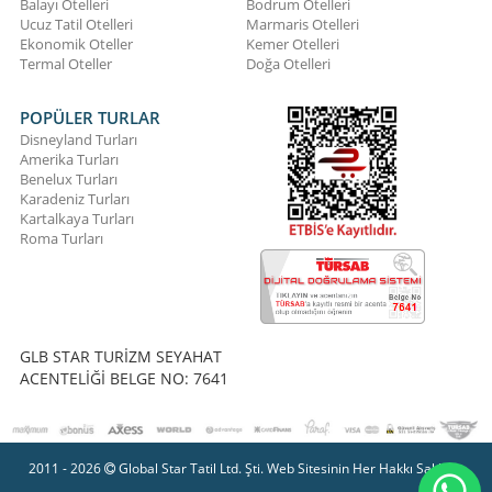
Balayı Otelleri
Bodrum Otelleri
Ucuz Tatil Otelleri
Marmaris Otelleri
Ekonomik Oteller
Kemer Otelleri
Termal Oteller
Doğa Otelleri
POPÜLER TURLAR
Disneyland Turları
Amerika Turları
Benelux Turları
Karadeniz Turları
Kartalkaya Turları
Roma Turları
GLB STAR TURİZM SEYAHAT
ACENTELİĞİ BELGE NO: 7641
2011 - 2026
Global Star Tatil Ltd. Şti. Web Sitesinin Her Hakkı Saklıdır.