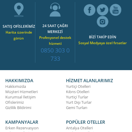
24 SAAT ÇAĞRI
SATIŞ OFİSLERİMİZ
MERKEZİ
Harita üzerinde
BİZİ TAKİP EDİN
Profesyonel destek
görün
Sosyal Medyaya özel fırsatlar
hizmeti
0850 303 0
733
HAKKIMIZDA
HİZMET ALANLARIMIZ
Hakkımızda
Yurtiçi Otelleri
Müşteri Hizmetleri
Kıbrıs Otelleri
Kurumsal İletişim
Yurtiçi Turlar
Ofislerimiz
Yurt Dışı Turlar
Gizlilik Bildirimi
Gemi Turları
KAMPANYALAR
POPÜLER OTELLER
Erken Rezervasyon
Antalya Otelleri