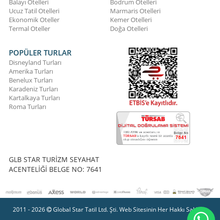
Balayı Otelleri
Bodrum Otelleri
Ucuz Tatil Otelleri
Marmaris Otelleri
Ekonomik Oteller
Kemer Otelleri
Termal Oteller
Doğa Otelleri
POPÜLER TURLAR
Disneyland Turları
Amerika Turları
Benelux Turları
Karadeniz Turları
Kartalkaya Turları
Roma Turları
GLB STAR TURİZM SEYAHAT
ACENTELİĞİ BELGE NO: 7641
2011 - 2026
Global Star Tatil Ltd. Şti. Web Sitesinin Her Hakkı Saklıdır.