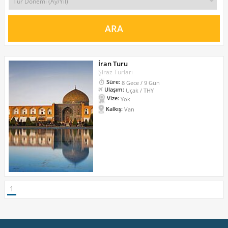
İran Turu
Şiraz Turları
Süre:
8 Gece / 9 Gün
Ulaşım:
Uçak / THY
Vize:
Yok
Kalkış:
Van
1