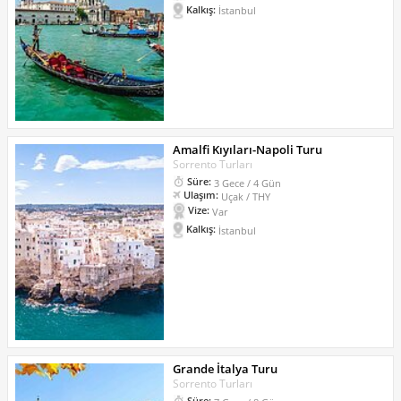
Kalkış:
İstanbul
Amalfi Kıyıları-Napoli Turu
Sorrento Turları
Süre:
3 Gece / 4 Gün
Ulaşım:
Uçak / THY
Vize:
Var
Kalkış:
İstanbul
Grande İtalya Turu
Sorrento Turları
Süre: