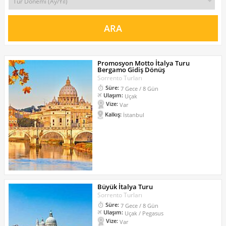
Promosyon Motto İtalya Turu
Bergamo Gidiş Dönüş
Sorrento Turları
Süre:
7 Gece / 8 Gün
Ulaşım:
Uçak
Vize:
Var
Kalkış:
İstanbul
Büyük İtalya Turu
Sorrento Turları
Süre:
7 Gece / 8 Gün
Ulaşım:
Uçak / Pegasus
Vize:
Var