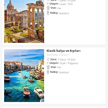
7 Gece / 8 Gün
Ulaşım:
Uçak / THY
Vize:
Var
Kalkış:
İstanbul
Klasik İtalya ve Kıyıları
Sorrento Turları
Süre:
7 Gece / 8 Gün
Ulaşım:
Uçak / Pegasus
Vize:
Var
Kalkış:
İstanbul