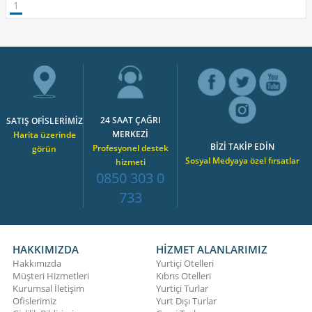
1
24 SAAT ÇAĞRI
SATIŞ OFİSLERİMİZ
MERKEZİ
Harita üzerinde
BİZİ TAKİP EDİN
Profesyonel destek
görün
Sosyal Medyaya özel fırsatlar
hizmeti
0850 303 0
733
HAKKIMIZDA
HİZMET ALANLARIMIZ
Hakkımızda
Yurtiçi Otelleri
Müşteri Hizmetleri
Kıbrıs Otelleri
Kurumsal İletişim
Yurtiçi Turlar
Ofislerimiz
Yurt Dışı Turlar