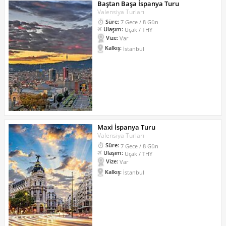
Baştan Başa İspanya Turu
Valensiya Turları
Süre:
7 Gece / 8 Gün
Ulaşım:
Uçak / THY
Vize:
Var
Kalkış:
İstanbul
Maxi İspanya Turu
Valensiya Turları
Süre:
7 Gece / 8 Gün
Ulaşım:
Uçak / THY
Vize:
Var
Kalkış:
İstanbul