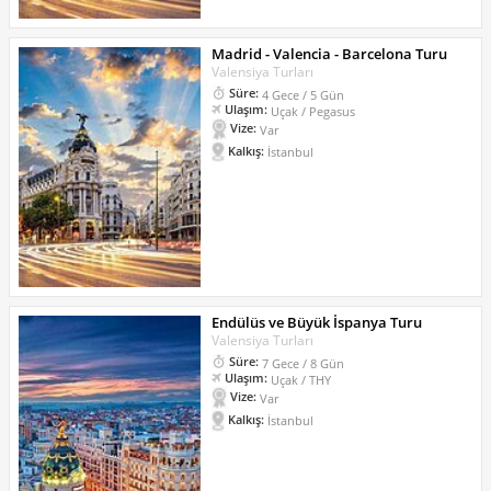
Madrid - Valencia - Barcelona Turu
Valensiya Turları
Süre:
4 Gece / 5 Gün
Ulaşım:
Uçak / Pegasus
Vize:
Var
Kalkış:
İstanbul
Endülüs ve Büyük İspanya Turu
Valensiya Turları
Süre:
7 Gece / 8 Gün
Ulaşım:
Uçak / THY
Vize:
Var
Kalkış:
İstanbul