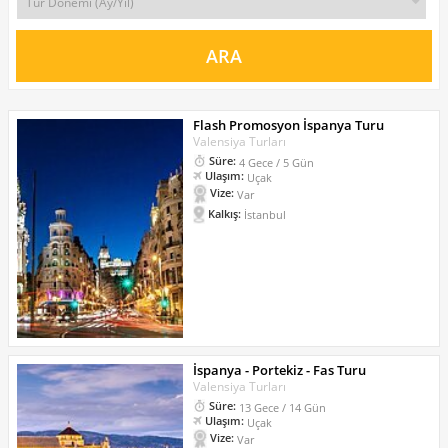
Flash Promosyon İspanya Turu
Valensiya Turları
Süre:
4 Gece / 5 Gün
Ulaşım:
Uçak
Vize:
Var
Kalkış:
İstanbul
İspanya - Portekiz - Fas Turu
Valensiya Turları
Süre:
13 Gece / 14 Gün
Ulaşım:
Uçak
Vize:
Var