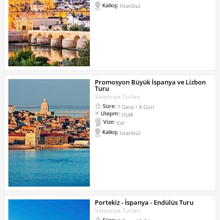
Kalkış:
İstanbul
Promosyon Büyük İspanya ve Lizbon
Turu
Valensiya Turları
Süre:
7 Gece / 8 Gün
Ulaşım:
Uçak
Vize:
Var
Kalkış:
İstanbul
Portekiz - İspanya - Endülüs Turu
Valensiya Turları
Süre: