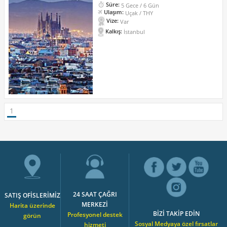
Süre:
5 Gece / 6 Gün
Ulaşım:
Uçak / THY
Vize:
Var
Kalkış:
İstanbul
1
24 SAAT ÇAĞRI
SATIŞ OFİSLERİMİZ
MERKEZİ
Harita üzerinde
BİZİ TAKİP EDİN
Profesyonel destek
görün
Sosyal Medyaya özel fırsatlar
hizmeti