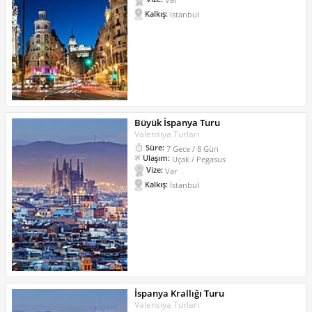
Kalkış:
İstanbul
Büyük İspanya Turu
Valensiya Turları
Süre:
7 Gece / 8 Gün
Ulaşım:
Uçak / Pegasus
Vize:
Var
Kalkış:
İstanbul
İspanya Krallığı Turu
Valensiya Turları