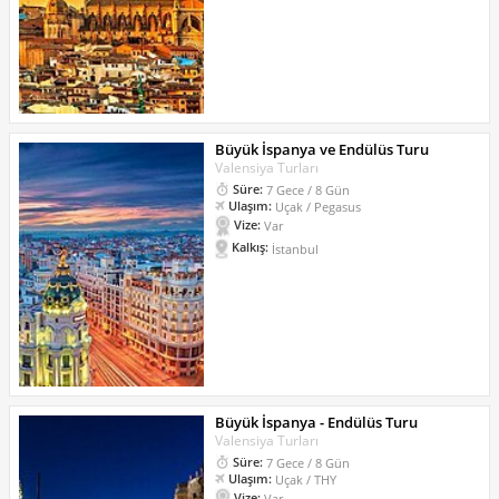
Büyük İspanya ve Endülüs Turu
Valensiya Turları
Süre:
7 Gece / 8 Gün
Ulaşım:
Uçak / Pegasus
Vize:
Var
Kalkış:
İstanbul
Büyük İspanya - Endülüs Turu
Valensiya Turları
Süre:
7 Gece / 8 Gün
Ulaşım:
Uçak / THY
Vize:
Var