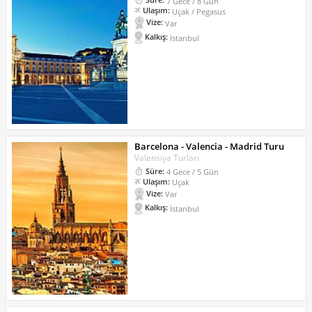
7 Gece / 8 Gün
Ulaşım:
Uçak / Pegasus
Vize:
Var
Kalkış:
İstanbul
Barcelona - Valencia - Madrid Turu
Valensiya Turları
Süre:
4 Gece / 5 Gün
Ulaşım:
Uçak
Vize:
Var
Kalkış:
İstanbul