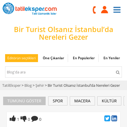
Bir Turist Olsanız İstanbul’da
Nereleri Gezer
Editörün seçtikleri
Öne Çıkanlar
En Popülerler
En Yeniler
TatilEksper
>
Blog
>
Şehir
> Bir Turist Olsanız İstanbul’da Nereleri Gezer
TÜMÜNÜ GÖSTER
SPOR
MACERA
KÜLTÜR
1
0
0