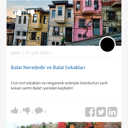
Şehir | 21 Şub 2020 |
Balat Nerededir ve Balat Sokakları
Cıvıl cıvıl sokakları ve rengarenk evleriyle İstanbul’un tarih
kokan semti Balat’ı yeniden keşfedin!
4
2
0