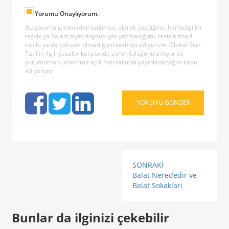
Yorumu Onaylıyorum.
Bu yorumu işletmeden bağımsız olarak yazdığımı, herhangi bir
teşvik ya da art niyet duydusuyla yazmadığımı, tesisin ticari
rakibi ya da çalışanı olmadığımı taahhüt ediyorum. Global Star
Tatil'in ilgili yasalar karşısında sorumluluğunu anlıypr ve
yorumumun umumma açık mecralarda yayınlanacağını kabul
ediyorum.
SONRAKİ
Balat Nerededir ve
Balat Sokakları
Bunlar da ilginizi çekebilir