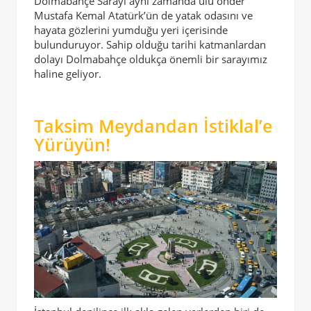
Dolmabahçe Sarayı aynı zamanda ulu önder
Mustafa Kemal Atatürk’ün de yatak odasını ve
hayata gözlerini yumduğu yeri içerisinde
bulunduruyor. Sahip olduğu tarihi katmanlardan
dolayı Dolmabahçe oldukça önemli bir sarayımız
haline geliyor.
Taksim Meydandan İstiklal’e
Yürüyün!