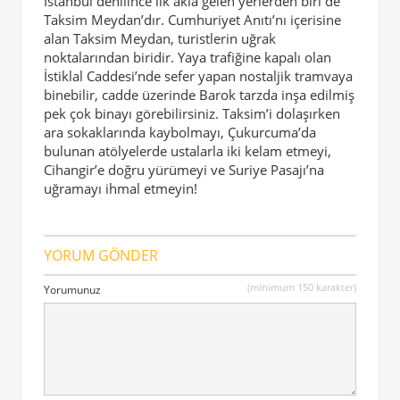
İstanbul denilince ilk akla gelen yerlerden biri de
Taksim Meydan’dır. Cumhuriyet Anıtı’nı içerisine
alan Taksim Meydan, turistlerin uğrak
noktalarından biridir. Yaya trafiğine kapalı olan
İstiklal Caddesi’nde sefer yapan nostaljik tramvaya
binebilir, cadde üzerinde Barok tarzda inşa edilmiş
pek çok binayı görebilirsiniz. Taksim’i dolaşırken
ara sokaklarında kaybolmayı, Çukurcuma’da
bulunan atölyelerde ustalarla iki kelam etmeyi,
Cihangir’e doğru yürümeyi ve Suriye Pasajı’na
uğramayı ihmal etmeyin!
YORUM GÖNDER
(minimum 150 karakter)
Yorumunuz