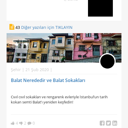
43
Diğer yazıları için TIKLAYIN
Şehir | 21 Şub 2020 |
Balat Nerededir ve Balat Sokakları
Cıvıl cıvıl sokakları ve rengarenk evleriyle İstanbul’un tarih
kokan semti Balat’ı yeniden keşfedin!
4
2
0