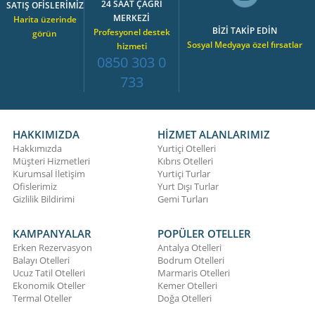
24 SAAT ÇAĞRI
SATIŞ OFİSLERİMİZ
MERKEZİ
Harita üzerinde
BİZİ TAKİP EDİN
Profesyonel destek
görün
Sosyal Medyaya özel fırsatlar
hizmeti
0850 303 0
733
HAKKIMIZDA
HİZMET ALANLARIMIZ
Hakkımızda
Yurtiçi Otelleri
Müşteri Hizmetleri
Kıbrıs Otelleri
Kurumsal İletişim
Yurtiçi Turlar
Ofislerimiz
Yurt Dışı Turlar
Gizlilik Bildirimi
Gemi Turları
KAMPANYALAR
POPÜLER OTELLER
Erken Rezervasyon
Antalya Otelleri
Balayı Otelleri
Bodrum Otelleri
Ucuz Tatil Otelleri
Marmaris Otelleri
Ekonomik Oteller
Kemer Otelleri
Termal Oteller
Doğa Otelleri