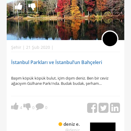
Şehir | 21 Şub 2020 |
İstanbul Parkları ve İstanbul’un Bahçeleri
Başım köpük köpük bulut, içim dışım deniz. Ben bir ceviz
ağacıyım Gülhane Parkı'nda. Budak budak, şerham…
4
0
0
deniz e.
@deniz