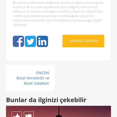
Bu yorumu işletmeden bağımsız olarak yazdığımı, herhangi bir
teşvik ya da art niyet duydusuyla yazmadığımı, tesisin ticari
rakibi ya da çalışanı olmadığımı taahhüt ediyorum. Global Star
Tatil'in ilgili yasalar karşısında sorumluluğunu anlıypr ve
yorumumun umumma açık mecralarda yayınlanacağını kabul
ediyorum.
ÖNCEKİ
Balat Nerededir ve
Balat Sokakları
Bunlar da ilginizi çekebilir