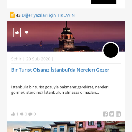
43
Diğer yazıları için TIKLAYIN
Şehir | 20 Şub 2020 |
Bir Turist Olsanız İstanbul’da Nereleri Gezer
İstanbul’a bir turist gözüyle bakmanız gerekirse, nereleri
görmek isterdiniz? İstanbul’un olmazsa olmazları…
1
0
0