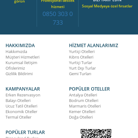
Profesyonel destek
görün
Sosyal Medyaya özel fırsatlar
hizmeti
0850 303 0
733
HAKKIMIZDA
HİZMET ALANLARIMIZ
Hakkımızda
Yurtiçi Otelleri
Müşteri Hizmetleri
Kıbrıs Otelleri
Kurumsal İletişim
Yurtiçi Turlar
Ofislerimiz
Yurt Dışı Turlar
Gizlilik Bildirimi
Gemi Turları
KAMPANYALAR
POPÜLER OTELLER
Erken Rezervasyon
Antalya Otelleri
Balayı Otelleri
Bodrum Otelleri
Ucuz Tatil Otelleri
Marmaris Otelleri
Ekonomik Oteller
Kemer Otelleri
Termal Oteller
Doğa Otelleri
POPÜLER TURLAR