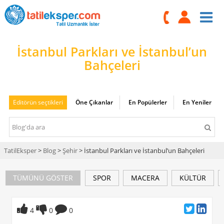
İstanbul Parkları ve İstanbul’un
Bahçeleri
Editörün seçtikleri
Öne Çıkanlar
En Popülerler
En Yeniler
TatilEksper
>
Blog
>
Şehir
> İstanbul Parkları ve İstanbul’un Bahçeleri
TÜMÜNÜ GÖSTER
SPOR
MACERA
KÜLTÜR
4
0
0