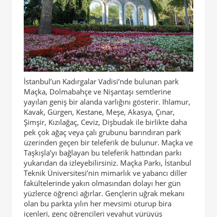
İstanbul’un Kadırgalar Vadisi’nde bulunan park
Maçka, Dolmabahçe ve Nişantaşı semtlerine
yayılan geniş bir alanda varlığını gösterir. Ihlamur,
Kavak, Gürgen, Kestane, Meşe, Akasya, Çınar,
Şimşir, Kızılağaç, Ceviz, Dişbudak ile birlikte daha
pek çok ağaç veya çalı grubunu barındıran park
üzerinden geçen bir teleferik de bulunur. Maçka ve
Taşkışla’yı bağlayan bu teleferik hattından parkı
yukarıdan da izleyebilirsiniz. Maçka Parkı, İstanbul
Teknik Üniversitesi’nin mimarlık ve yabancı diller
fakültelerinde yakın olmasından dolayı her gün
yüzlerce öğrenci ağırlar. Gençlerin uğrak mekanı
olan bu parkta yılın her mevsimi oturup bira
içenleri, genç öğrencileri veyahut yürüyüş