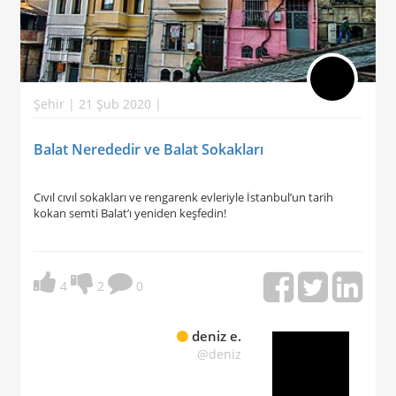
Şehir | 21 Şub 2020 |
Balat Nerededir ve Balat Sokakları
Cıvıl cıvıl sokakları ve rengarenk evleriyle İstanbul’un tarih
kokan semti Balat’ı yeniden keşfedin!
4
2
0
deniz e.
@deniz