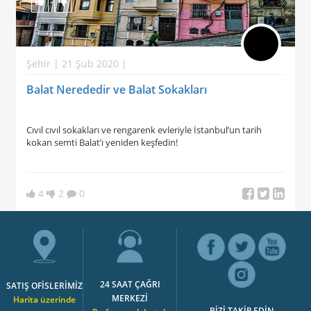
Şehir | 21 Şub 2020 |
Balat Nerededir ve Balat Sokakları
Cıvıl cıvıl sokakları ve rengarenk evleriyle İstanbul’un tarih
kokan semti Balat’ı yeniden keşfedin!
4
2
0
24 SAAT ÇAĞRI
SATIŞ OFİSLERİMİZ
MERKEZİ
Harita üzerinde
BİZİ TAKİP EDİN