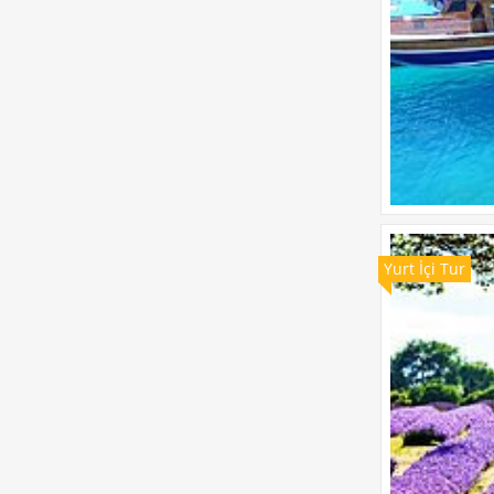
Yurt İçi Tur