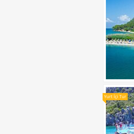
Yurt İçi Tur