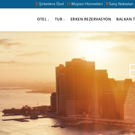
Şirketlere Özel
Müşteri Hizmetleri
Satış Noktaları
OTEL
TUR
ERKEN REZERVASYON
BALKAN 