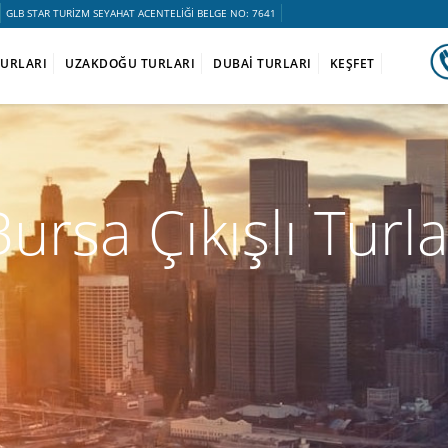
GLB STAR TURİZM SEYAHAT ACENTELİĞİ BELGE NO: 7641
TURLARI
UZAKDOĞU TURLARI
DUBAİ TURLARI
KEŞFET
Bursa Çıkışlı Turla