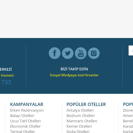
BİZİ TAKİP EDİN
ERKEZİ
Sosyal Medyaya özel fırsatlar
 hizmeti
 733
KAMPANYALAR
POPÜLER OTELLER
POP
Erken Rezervasyon
Antalya Otelleri
Disne
Balayı Otelleri
Bodrum Otelleri
Ameri
Ucuz Tatil Otelleri
Marmaris Otelleri
Benel
Ekonomik Oteller
Kemer Otelleri
Karad
Termal Oteller
Doğa Otelleri
Karta