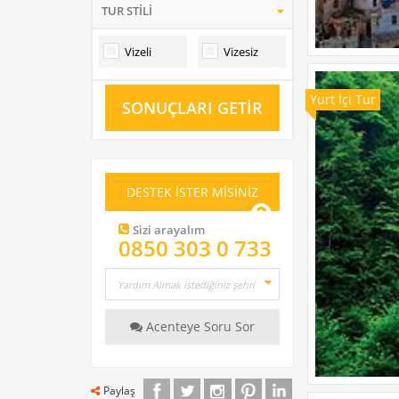
TUR STİLİ
Vizeli
Vizesiz
Yurt İçi Tur
SONUÇLARI GETİR
DESTEK İSTER MİSİNİZ
Sizi arayalım
0850 303 0 733
Acenteye Soru Sor
Paylaş