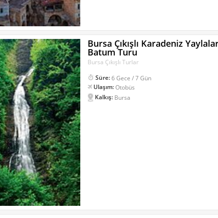
Bursa Çıkışlı Karadeniz Yaylala
Batum Turu
Bursa Çıkışlı Turlar
Süre:
6 Gece / 7 Gün
Ulaşım:
Otobüs
Kalkış:
Bursa