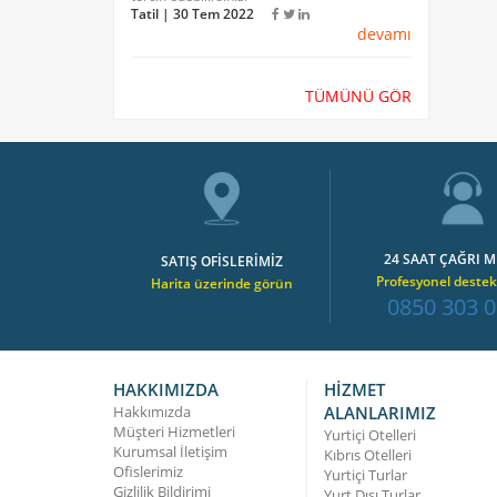
Tatil | 30 Tem 2022
devamı
TÜMÜNÜ GÖR
24 SAAT ÇAĞRI M
SATIŞ OFİSLERİMİZ
Profesyonel destek
Harita üzerinde görün
0850 303 0
HAKKIMIZDA
HİZMET
Hakkımızda
ALANLARIMIZ
Müşteri Hizmetleri
Yurtiçi Otelleri
Kurumsal İletişim
Kıbrıs Otelleri
Ofislerimiz
Yurtiçi Turlar
Gizlilik Bildirimi
Yurt Dışı Turlar