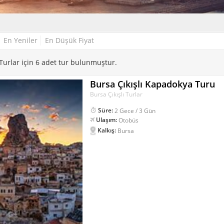
En Yeniler
En Düşük Fiyat
 Turlar için 6 adet tur bulunmuştur.
Bursa Çıkışlı Kapadokya Turu
Bursa Çıkışlı Turlar
Süre:
2 Gece / 3 Gün
Ulaşım:
Otobüs
Kalkış:
Bursa