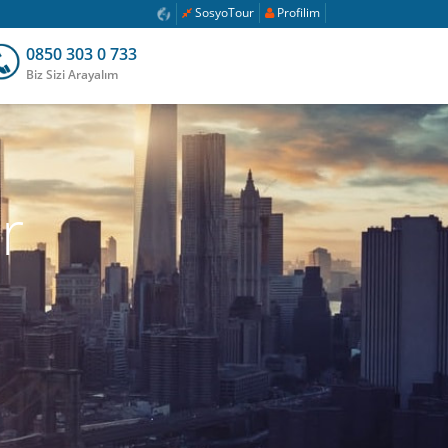
SosyoTour
Profilim
0850 303 0 733
Biz Sizi Arayalım
r