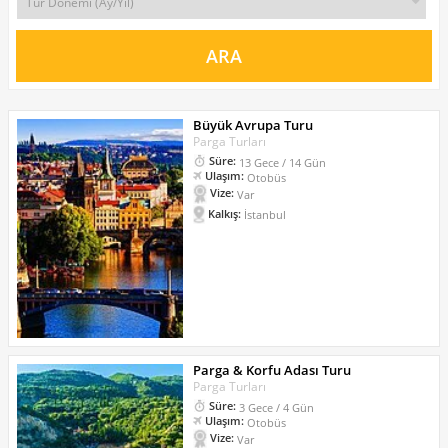
Büyük Avrupa Turu
Parga Turları
Süre:
13 Gece / 14 Gün
Ulaşım:
Otobüs
Vize:
Var
Kalkış:
İstanbul
Parga & Korfu Adası Turu
Parga Turları
Süre:
3 Gece / 4 Gün
Ulaşım:
Otobüs
Vize:
Var