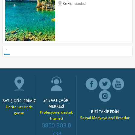
Kalkış:
İstanbul
1
24 SAAT ÇAĞRI
SATIŞ OFİSLERİMİZ
MERKEZİ
Harita üzerinde
BİZİ TAKİP EDİN
Profesyonel destek
görün
Sosyal Medyaya özel fırsatlar
hizmeti
0850 303 0
733