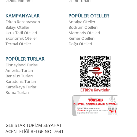
Gizlilik Bildirimi
Gemi Turları
KAMPANYALAR
POPÜLER OTELLER
Erken Rezervasyon
Antalya Otelleri
Balayı Otelleri
Bodrum Otelleri
Ucuz Tatil Otelleri
Marmaris Otelleri
Ekonomik Oteller
Kemer Otelleri
Termal Oteller
Doğa Otelleri
POPÜLER TURLAR
Disneyland Turları
Amerika Turları
Benelux Turları
Karadeniz Turları
Kartalkaya Turları
Roma Turları
GLB STAR TURİZM SEYAHAT
ACENTELİĞİ BELGE NO: 7641