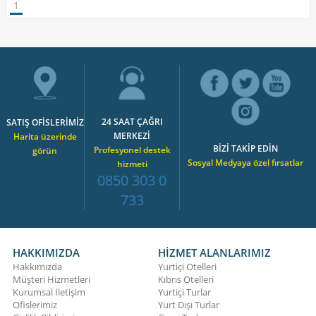
1
24 SAAT ÇAĞRI
SATIŞ OFİSLERİMİZ
MERKEZİ
Harita üzerinde
BİZİ TAKİP EDİN
Profesyonel destek
görün
Sosyal Medyaya özel fırsatlar
hizmeti
0850 303 0
733
HAKKIMIZDA
HİZMET ALANLARIMIZ
Hakkımızda
Yurtiçi Otelleri
Müşteri Hizmetleri
Kıbrıs Otelleri
Kurumsal İletişim
Yurtiçi Turlar
Ofislerimiz
Yurt Dışı Turlar