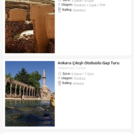
3 Gece / 4 Gün
Ulaşım:
Otobüs + Uçak / THY
Kalkış:
İstanbul
Ankara Çıkışlı Otobüslü Gap Turu
Adıyaman Turları
Süre:
6 Gece / 7 Gün
Ulaşım:
Otobüs
Kalkış:
Ankara