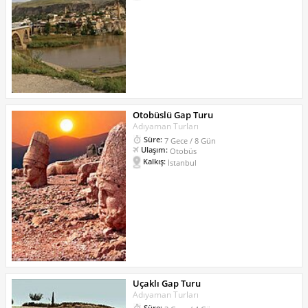
Otobüslü Gap Turu
Adıyaman Turları
Süre:
7 Gece / 8 Gün
Ulaşım:
Otobüs
Kalkış:
İstanbul
Uçaklı Gap Turu
Adıyaman Turları
Süre: