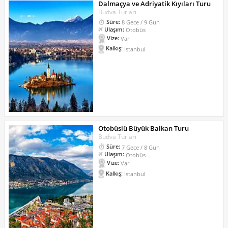
Dalmaçya ve Adriyatik Kıyıları Turu
Budva Turları
Süre:
8 Gece / 9 Gün
Ulaşım:
Otobüs
Vize:
Var
Kalkış:
İstanbul
Otobüslü Büyük Balkan Turu
Budva Turları
Süre:
7 Gece / 8 Gün
Ulaşım:
Otobüs
Vize:
Var
Kalkış:
İstanbul