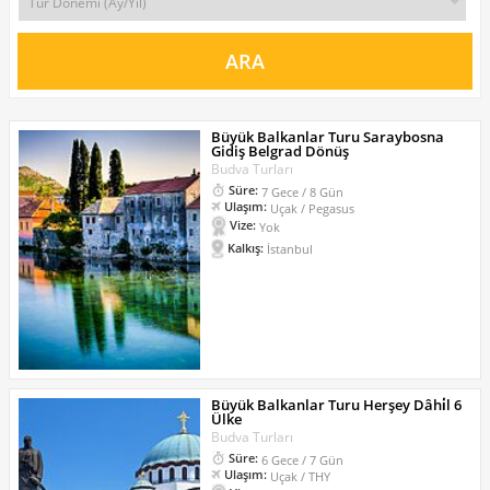
Büyük Balkanlar Turu Saraybosna
Gidiş Belgrad Dönüş
Budva Turları
Süre:
7 Gece / 8 Gün
Ulaşım:
Uçak / Pegasus
Vize:
Yok
Kalkış:
İstanbul
Büyük Balkanlar Turu Herşey Dâhi̇l 6
Ülke
Budva Turları
Süre:
6 Gece / 7 Gün
Ulaşım:
Uçak / THY