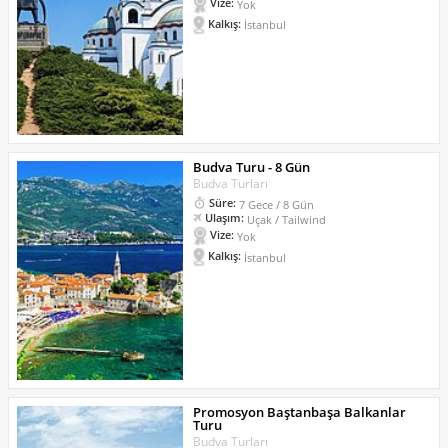
Vize:
Yok
Kalkış:
İstanbul
Budva Turu - 8 Gün
Budva Turları
Süre:
7 Gece / 8 Gün
Ulaşım:
Uçak / Tailwind
Vize:
Yok
Kalkış:
İstanbul
Promosyon Baştanbaşa Balkanlar
Turu
Budva Turları