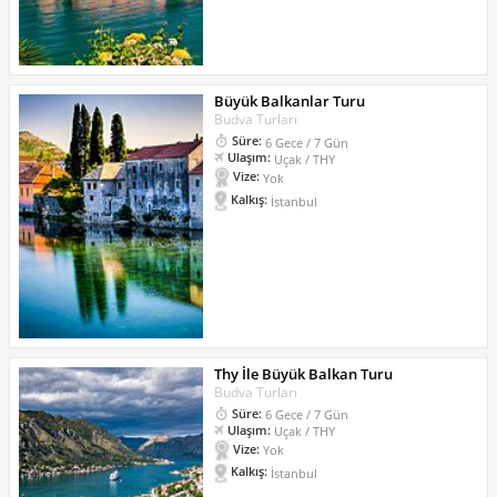
Büyük Balkanlar Turu
Budva Turları
Süre:
6 Gece / 7 Gün
Ulaşım:
Uçak / THY
Vize:
Yok
Kalkış:
İstanbul
Thy İle Büyük Balkan Turu
Budva Turları
Süre:
6 Gece / 7 Gün
Ulaşım:
Uçak / THY
Vize:
Yok
Kalkış:
İstanbul