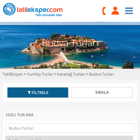
Budva Turları
TatilEksper
>
Yurtdışı Turlar
>
Karadağ Turları
>
Budva Turları
SIRALA
FİLTRELE
HIZLI TUR ARA