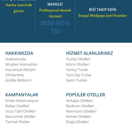
MERKEZİ
Harita üzerinde
BİZİ TAKİP EDİN
Profesyonel destek
görün
Sosyal Medyaya özel fırsatlar
hizmeti
0850 303 0
733
HAKKIMIZDA
HİZMET ALANLARIMIZ
Hakkımızda
Yurtiçi Otelleri
Müşteri Hizmetleri
Kıbrıs Otelleri
Kurumsal İletişim
Yurtiçi Turlar
Ofislerimiz
Yurt Dışı Turlar
Gizlilik Bildirimi
Gemi Turları
KAMPANYALAR
POPÜLER OTELLER
Erken Rezervasyon
Antalya Otelleri
Balayı Otelleri
Bodrum Otelleri
Ucuz Tatil Otelleri
Marmaris Otelleri
Ekonomik Oteller
Kemer Otelleri
Termal Oteller
Doğa Otelleri