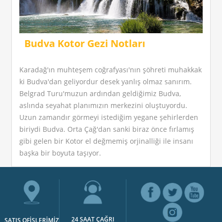
Budva Kotor Gezi Notları
Karadağ'ın muhteşem coğrafyası'nın şöhreti muhakkak
ki Budva'dan geliyordur desek yanlış olmaz sanırım.
Belgrad Turu'muzun ardından geldiğimiz Budva,
aslında seyahat planımızın merkezini oluştuyordu.
Uzun zamandır görmeyi istediğim yegane şehirlerden
biriydi Budva. Orta Çağ'dan sanki biraz önce fırlamış
gibi gelen bir Kotor el değmemiş orjinalliği ile insanı
başka bir boyuta taşıyor.
24 SAAT ÇAĞRI
SATIŞ OFİSLERİMİZ