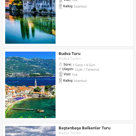
Kalkış:
İstanbul
Budva Turu
Budva Turları
Süre:
3 Gece / 4 Gün
Ulaşım:
Uçak / Tailwind
Vize:
Yok
Kalkış:
İstanbul
Baştanbaşa Balkanlar Turu
Budva Turları