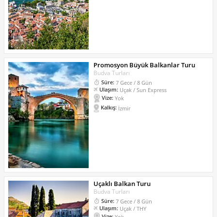
Promosyon Büyük Balkanlar Turu
Budva Turları
Süre:
7 Gece / 8 Gün
Ulaşım:
Uçak / Sun Express
Vize:
Yok
Kalkış:
İzmir
Uçaklı Balkan Turu
Budva Turları
Süre:
7 Gece / 8 Gün
Ulaşım:
Uçak / THY
Vize:
Yok