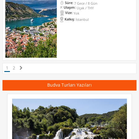
Süre:
7 Gece / 8 Gün
Ulaşım:
Uçak / THY
Vize:
Yok
Kalkış:
İstanbul
1
2
Budva Turları Yazıları