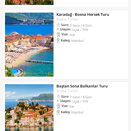
Karadağ - Bosna Hersek Turu
Budva Turları
Süre:
3 Gece / 4 Gün
Ulaşım:
Uçak / THY
Vize:
Yok
Kalkış:
İstanbul
Baştan Sona Balkanlar Turu
Budva Turları
Süre:
7 Gece / 8 Gün
Ulaşım:
Uçak / THY
Vize:
Var
Kalkış:
İstanbul