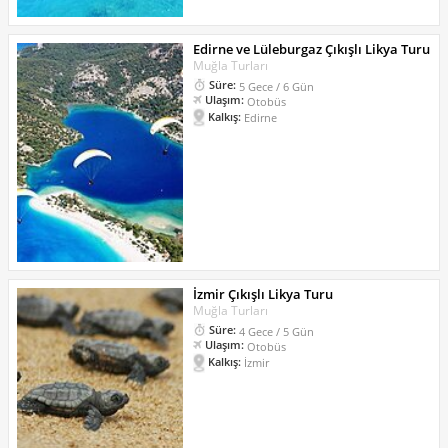
Edirne ve Lüleburgaz Çıkışlı Likya Turu
Muğla Turları
Süre:
5 Gece / 6 Gün
Ulaşım:
Otobüs
Kalkış:
Edirne
İzmir Çıkışlı Likya Turu
Muğla Turları
Süre:
4 Gece / 5 Gün
Ulaşım:
Otobüs
Kalkış:
İzmir