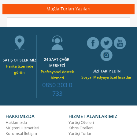
Muğla Turları Yazıları
24 SAAT ÇAĞRI
SATIŞ OFİSLERİMİZ
MERKEZİ
Harita üzerinde
BİZİ TAKİP EDİN
Profesyonel destek
görün
Sosyal Medyaya özel fırsatlar
hizmeti
0850 303 0
733
HAKKIMIZDA
HİZMET ALANLARIMIZ
Hakkımızda
Yurtiçi Otelleri
Müşteri Hizmetleri
Kıbrıs Otelleri
Kurumsal İletişim
Yurtiçi Turlar