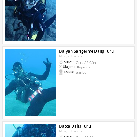
Dalyan Sarıgerme Dalış Turu
Muğla Turları
Süre:
1 Gece / 2 Gün
Ulaşım:
Ulaşımsız
Kalkış:
İstanbul
Datça Dalış Turu
Muğla Turları
Süre: