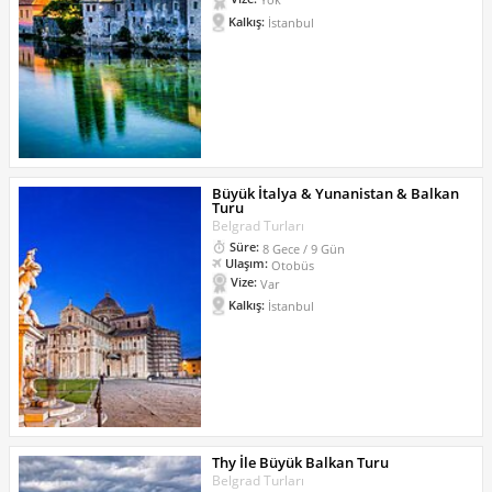
Kalkış:
İstanbul
Büyük İtalya & Yunanistan & Balkan
Turu
Belgrad Turları
Süre:
8 Gece / 9 Gün
Ulaşım:
Otobüs
Vize:
Var
Kalkış:
İstanbul
Thy İle Büyük Balkan Turu
Belgrad Turları