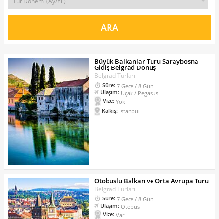
Büyük Balkanlar Turu Saraybosna
Gidiş Belgrad Dönüş
Belgrad Turları
Süre:
7 Gece / 8 Gün
Ulaşım:
Uçak / Pegasus
Vize:
Yok
Kalkış:
İstanbul
Otobüslü Balkan ve Orta Avrupa Turu
Belgrad Turları
Süre:
7 Gece / 8 Gün
Ulaşım:
Otobüs
Vize:
Var