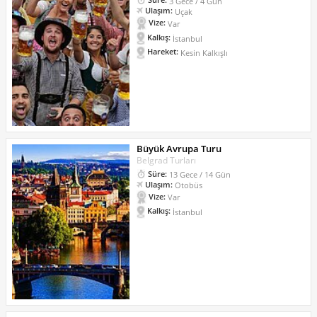
3 Gece / 4 Gün
Ulaşım:
Uçak
Vize:
Var
Kalkış:
İstanbul
Hareket:
Kesin Kalkışlı
Büyük Avrupa Turu
Belgrad Turları
Süre:
13 Gece / 14 Gün
Ulaşım:
Otobüs
Vize:
Var
Kalkış:
İstanbul