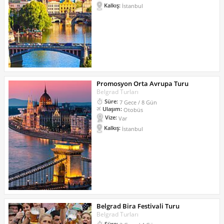
Kalkış:
İstanbul
Promosyon Orta Avrupa Turu
Belgrad Turları
Süre:
7 Gece / 8 Gün
Ulaşım:
Otobüs
Vize:
Var
Kalkış:
İstanbul
Belgrad Bira Festivali Turu
Belgrad Turları
Süre: