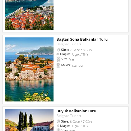
Baştan Sona Balkanlar Turu
Belgrad Turları
Süre:
7 Gece / 8 Gün
Ulaşım:
Uçak / THY
Vize:
Var
Kalkış:
İstanbul
Büyük Balkanlar Turu
Belgrad Turları
Süre:
6 Gece / 7 Gün
Ulaşım:
Uçak / THY
Vize:
Yok