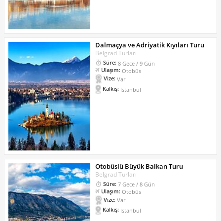
Dalmaçya ve Adriyatik Kıyıları Turu
Belgrad Turları
Süre:
8 Gece / 9 Gün
Ulaşım:
Otobüs
Vize:
Var
Kalkış:
İstanbul
Otobüslü Büyük Balkan Turu
Belgrad Turları
Süre:
7 Gece / 8 Gün
Ulaşım:
Otobüs
Vize:
Var
Kalkış:
İstanbul