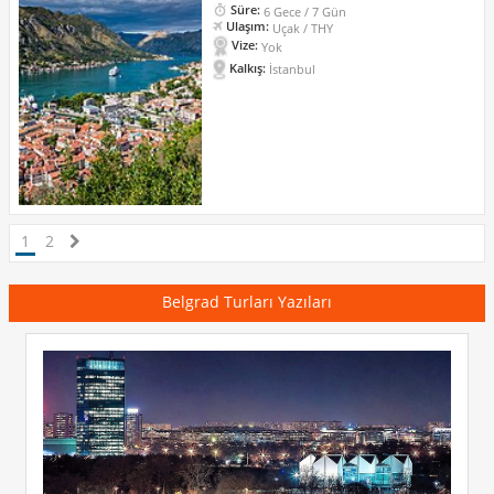
Süre:
6 Gece / 7 Gün
Ulaşım:
Uçak / THY
Vize:
Yok
Kalkış:
İstanbul
1
2
Belgrad Turları Yazıları