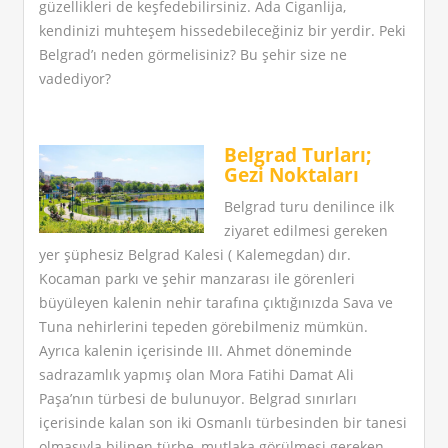
güzellikleri de keşfedebilirsiniz. Ada Ciganlija,
kendinizi muhteşem hissedebileceğiniz bir yerdir. Peki
Belgrad’ı neden görmelisiniz? Bu şehir size ne
vadediyor?
Belgrad Turları;
Gezi Noktaları
Belgrad turu denilince ilk
ziyaret edilmesi gereken
yer şüphesiz Belgrad Kalesi ( Kalemegdan) dır.
Kocaman parkı ve şehir manzarası ile görenleri
büyüleyen kalenin nehir tarafına çıktığınızda Sava ve
Tuna nehirlerini tepeden görebilmeniz mümkün.
Ayrıca kalenin içerisinde III. Ahmet döneminde
sadrazamlık yapmış olan Mora Fatihi Damat Ali
Paşa’nın türbesi de bulunuyor. Belgrad sınırları
içerisinde kalan son iki Osmanlı türbesinden bir tanesi
olmasıyla bilinen türbe, mutlaka görülmesi gereken