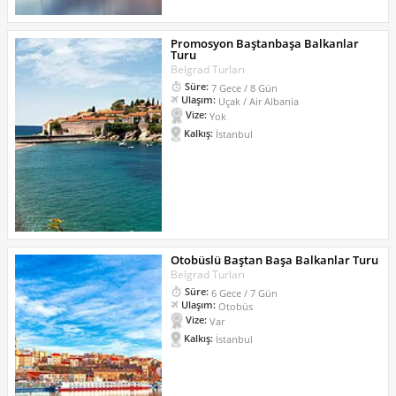
Promosyon Baştanbaşa Balkanlar
Turu
Belgrad Turları
Süre:
7 Gece / 8 Gün
Ulaşım:
Uçak / Air Albania
Vize:
Yok
Kalkış:
İstanbul
Otobüslü Baştan Başa Balkanlar Turu
Belgrad Turları
Süre:
6 Gece / 7 Gün
Ulaşım:
Otobüs
Vize:
Var
Kalkış:
İstanbul