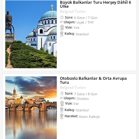
Büyük Balkanlar Turu Herşey Dâhi̇l 6
Ülke
Belgrad Turları
Süre:
6 Gece / 7 Gün
Ulaşım:
Uçak / THY
Vize:
Yok
Kalkış:
İstanbul
Otobüslü Balkanlar & Orta Avrupa
Turu
Belgrad Turları
Süre:
7 Gece / 8 Gün
Ulaşım:
Otobüs
Vize:
Var
Kalkış:
İstanbul
Hareket:
Kesin Kalkışlı