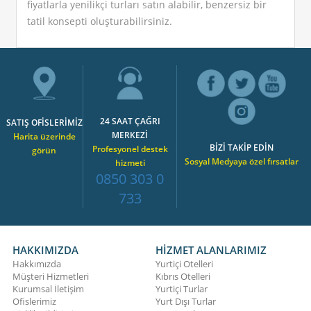
fiyatlarla yenilikçi turları satın alabilir, benzersiz bir
tatil konsepti oluşturabilirsiniz.
24 SAAT ÇAĞRI
SATIŞ OFİSLERİMİZ
MERKEZİ
Harita üzerinde
BİZİ TAKİP EDİN
Profesyonel destek
görün
Sosyal Medyaya özel fırsatlar
hizmeti
0850 303 0
733
HAKKIMIZDA
HİZMET ALANLARIMIZ
Hakkımızda
Yurtiçi Otelleri
Müşteri Hizmetleri
Kıbrıs Otelleri
Kurumsal İletişim
Yurtiçi Turlar
Ofislerimiz
Yurt Dışı Turlar