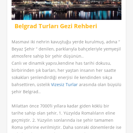
Belgrad Turları Gezi Rehberi
Masmavi iki nehrin kavuştuğu yerde kurulmuş, adına “
Beyaz Şehir “ denilen, parklarıyla bahçeleriyle yemyeşil
atmosfere sahip bir şehir düşünün..
Canlı ve dinamik yapısı,kendine has tarihi dokusu,
birbirinden şık barları, her yaştan insanın her saatte
sokakları şenlendirdiği enerjisi ile kendinden sıkça
bahsettiren, üstelik
Vizesiz Turlar
arasında olan büyülü
şehir Belgrad..
Milattan önce 7000’li yıllara kadar giden köklü bir
tarihe sahip olan şehir, 1. Yüzyılda Romalıların eline
geçmiştir. 2. Yüzyılın sonlarında ise şehir tamamen
Roma şehrine evrilmiştir. Daha sonraki dönemlerde ise