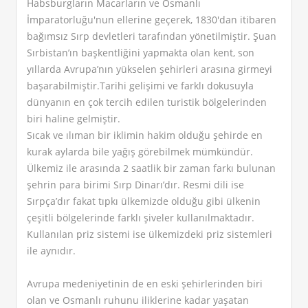
Habsburgların Macarların ve Osmanlı
İmparatorluğu'nun ellerine geçerek, 1830'dan itibaren
bağımsız Sırp devletleri tarafından yönetilmiştir. Şuan
Sırbistan’ın başkentliğini yapmakta olan kent, son
yıllarda Avrupa’nın yükselen şehirleri arasına girmeyi
başarabilmiştir.Tarihi gelişimi ve farklı dokusuyla
dünyanın en çok tercih edilen turistik bölgelerinden
biri haline gelmiştir.
Sıcak ve ılıman bir iklimin hakim olduğu şehirde en
kurak aylarda bile yağış görebilmek mümkündür.
Ülkemiz ile arasında 2 saatlik bir zaman farkı bulunan
şehrin para birimi Sırp Dinarı’dır. Resmi dili ise
Sırpça’dır fakat tıpkı ülkemizde olduğu gibi ülkenin
çeşitli bölgelerinde farklı şiveler kullanılmaktadır.
Kullanılan priz sistemi ise ülkemizdeki priz sistemleri
ile aynıdır.
Avrupa medeniyetinin de en eski şehirlerinden biri
olan ve Osmanlı ruhunu iliklerine kadar yaşatan